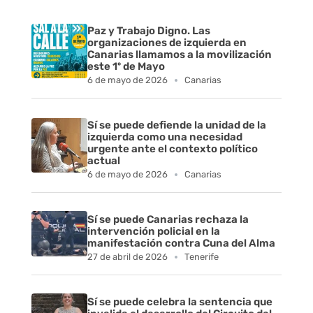
F
r
Paz y Trabajo Digno. Las
organizaciones de izquierda en
Canarias llamamos a la movilización
a
este 1º de Mayo
6 de mayo de 2026
Canarias
n
q
Sí se puede defiende la unidad de la
izquierda como una necesidad
u
urgente ante el contexto político
actual
6 de mayo de 2026
Canarias
i
s
Sí se puede Canarias rechaza la
intervención policial en la
y
manifestación contra Cuna del Alma
27 de abril de 2026
Tenerife
M
a
Sí se puede celebra la sentencia que