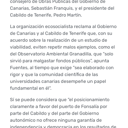
consejero de Obras Públicas del Gobierno de
p
Canarias, Sebastián Franquis, y el presidente del
Cabildo de Tenerife, Pedro Martín.
u
La organización ecosocialista reclama al Gobierno
e
de Canarias y al Cabildo de Tenerife que, con su
acuerdo sobre la realización de un estudio de
d
viabilidad, eviten repetir malos ejemplos, como el
e
del Observatorio Ambiental Granadilla, que “solo
sirvió para malgastar fondos públicos”, apunta
n
Fuentes, al tiempo que exige “sea elaborado con
rigor y que la comunidad científica de las
o
universidades canarias desempeñe un papel
fundamental en él”.
v
Sí se puede considera que “el posicionamiento
e
claramente a favor del puerto de Fonsalía por
g
parte del Cabildo y del parte del Gobierno
autonómico no ofrece ninguna garantía de
a
independencia y democracia en los resultados de