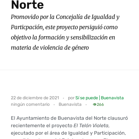
Norte
Promovido por la Concejalía de Igualdad y
Particpación, este proyecto persiguió como
objetivo la formación y sensibilización en
materia de violencia de género
C
22 de diciembre de 2021
por
Sí se puede | Buenavista
ningún comentario
Buenavista
o
👁️
266
n
El Ayuntamiento de Buenavista del Norte clausuró
recientemente el proyecto
El Telón Violeta
,
c
ejecutado por el área de Igualdad y Participación,