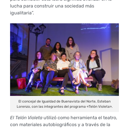
lucha para construir una sociedad más
a
igualitaria”.
m
a
d
e
i
n
t
El concejal de Igualdad de Buenavista del Norte, Esteban
e
Lorenzo, con las integrantes del programa «Telón Violeta».
r
El Telón Violeta
utilizó como herramienta el teatro,
con materiales autobiográficos y a través de la