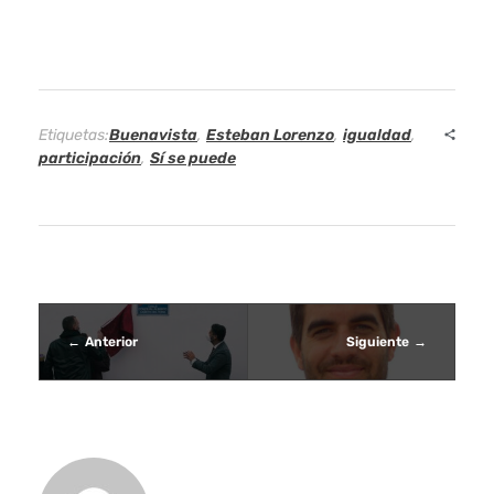
u
e
n
Etiquetas:
Buenavista
,
Esteban Lorenzo
,
igualdad
,
a
participación
,
Sí se puede
v
i
s
t
Anterior
Siguiente
a
d
e