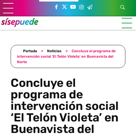
Sí se puede Canarias
Únete al movimiento ecosocialista
Portada
»
Noticias
»
Concluye el programa de
intervención social ‘El Telón Violeta’ en Buenavista del
Norte
Concluye el
programa de
intervención social
‘El Telón Violeta’ en
Buenavista del