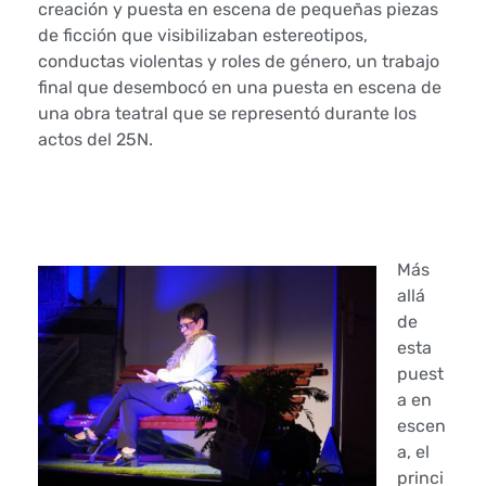
v
creación y puesta en escena de pequeñas piezas
de ficción que visibilizaban estereotipos,
e
conductas violentas y roles de género, un trabajo
final que desembocó en una puesta en escena de
n
una obra teatral que se representó durante los
c
actos del 25N.
i
ó
Más
n
allá
s
de
esta
o
puest
a en
c
escen
a, el
i
princi