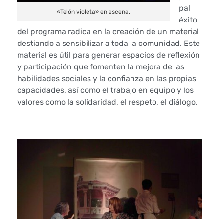
a
pal
«Telón violeta» en escena.
éxito
l
del programa radica en la creación de un material
destiando a sensibilizar a toda la comunidad. Este
‘
material es útil para generar espacios de reflexión
y participación que fomenten la mejora de las
E
habilidades sociales y la confianza en las propias
l
capacidades, así como el trabajo en equipo y los
valores como la solidaridad, el respeto, el diálogo.
T
e
l
ó
n
V