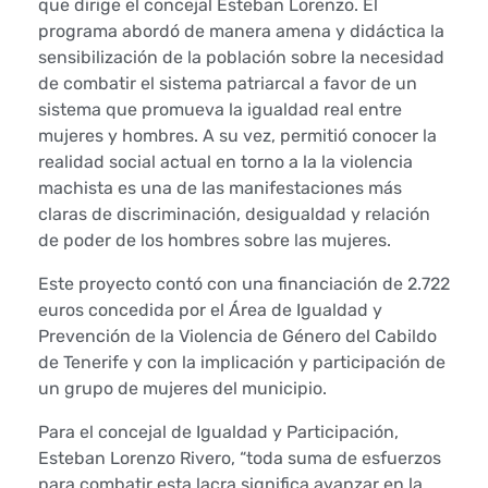
que dirige el concejal Esteban Lorenzo. El
l
programa abordó de manera amena y didáctica la
sensibilización de la población sobre la necesidad
u
de combatir el sistema patriarcal a favor de un
y
sistema que promueva la igualdad real entre
mujeres y hombres. A su vez, permitió conocer la
e
realidad social actual en torno a la la violencia
machista es una de las manifestaciones más
e
claras de discriminación, desigualdad y relación
de poder de los hombres sobre las mujeres.
l
Este proyecto contó con una financiación de 2.722
p
euros concedida por el Área de Igualdad y
Prevención de la Violencia de Género del Cabildo
r
de Tenerife y con la implicación y participación de
o
un grupo de mujeres del municipio.
g
Para el concejal de Igualdad y Participación,
Esteban Lorenzo Rivero, “toda suma de esfuerzos
r
para combatir esta lacra significa avanzar en la