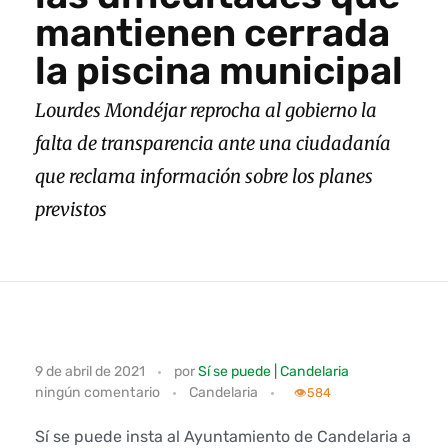
mantienen cerrada
la piscina municipal
Lourdes Mondéjar reprocha al gobierno la
falta de transparencia ante una ciudadanía
que reclama información sobre los planes
previstos
S
9 de abril de 2021
por
Sí se puede | Candelaria
ningún comentario
Candelaria
í
👁️
584
s
Sí se puede insta al Ayuntamiento de Candelaria a