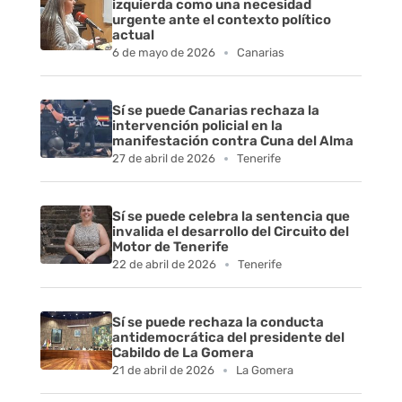
izquierda como una necesidad
urgente ante el contexto político
l
actual
6 de mayo de 2026
Canarias
t
a
Sí se puede Canarias rechaza la
intervención policial en la
d
manifestación contra Cuna del Alma
27 de abril de 2026
Tenerife
e
s
Sí se puede celebra la sentencia que
invalida el desarrollo del Circuito del
Motor de Tenerife
q
22 de abril de 2026
Tenerife
u
Sí se puede rechaza la conducta
e
antidemocrática del presidente del
Cabildo de La Gomera
m
21 de abril de 2026
La Gomera