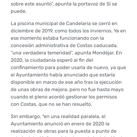
sobre este asunto”, apunta la portavoz de Sí se
e
puede.
n
La piscina municipal de Candelaria se cerró en
t
diciembre de 2019, como todos los inviernos. Ya en
ese momento estaba funcionando con la
o
concesión administrativa de Costas caducada,
“una verdadera temeridad”, apunta Mondéjar. En
d
2020, la ciudadanía esperó al fin del
confinamiento para poder usarla de nuevo, ya que
e
el Ayuntamiento había anunciado que estaría
C
disponible en marzo de ese año tras la ejecución
de unas obras de mejora; pero no fue hasta mayo
a
cuando el pleno acordó gestionar los permisos
con Costas, que no se han resuelto.
n
Sin embargo, “en una realidad paralela, el
d
Ayuntamiento anunció en enero de 2020 la
realización de obras para la puesta a punto de
e