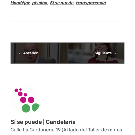
l
Mondéjar
,
piscina
,
Sí se puede
,
transparencia
v
e
r
c
Anterior
Siguiente
o
n
C
o
s
Sí se puede | Candelaria
t
Calle La Cardonera, 19 (Al lado del Taller de motos