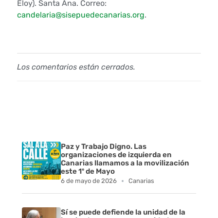
Eloy). Santa Ana. Correo:
a
candelaria@sisepuedecanarias.org
.
s
l
Los comentarios están cerrados.
a
s
d
i
Paz y Trabajo Digno. Las
f
organizaciones de izquierda en
Canarias llamamos a la movilización
i
este 1º de Mayo
6 de mayo de 2026
Canarias
c
u
Sí se puede defiende la unidad de la