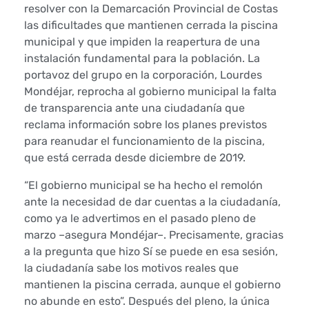
resolver con la Demarcación Provincial de Costas
e
las dificultades que mantienen cerrada la piscina
municipal y que impiden la reapertura de una
p
instalación fundamental para la población. La
portavoz del grupo en la corporación, Lourdes
u
Mondéjar, reprocha al gobierno municipal la falta
e
de transparencia ante una ciudadanía que
reclama información sobre los planes previstos
d
para reanudar el funcionamiento de la piscina,
que está cerrada desde diciembre de 2019.
e
“El gobierno municipal se ha hecho el remolón
i
ante la necesidad de dar cuentas a la ciudadanía,
como ya le advertimos en el pasado pleno de
n
marzo –asegura Mondéjar–. Precisamente, gracias
a la pregunta que hizo Sí se puede en esa sesión,
s
la ciudadanía sabe los motivos reales que
t
mantienen la piscina cerrada, aunque el gobierno
no abunde en esto”. Después del pleno, la única