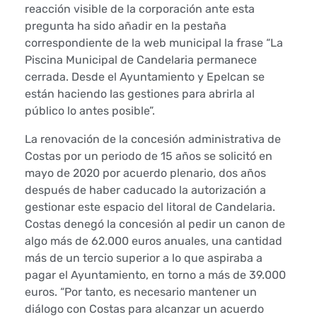
a
reacción visible de la corporación ante esta
pregunta ha sido añadir en la pestaña
a
correspondiente de la web municipal la frase “La
Piscina Municipal de Candelaria permanece
l
cerrada. Desde el Ayuntamiento y Epelcan se
A
están haciendo las gestiones para abrirla al
público lo antes posible”.
y
La renovación de la concesión administrativa de
u
Costas por un periodo de 15 años se solicitó en
mayo de 2020 por acuerdo plenario, dos años
n
después de haber caducado la autorización a
gestionar este espacio del litoral de Candelaria.
t
Costas denegó la concesión al pedir un canon de
a
algo más de 62.000 euros anuales, una cantidad
más de un tercio superior a lo que aspiraba a
m
pagar el Ayuntamiento, en torno a más de 39.000
euros. “Por tanto, es necesario mantener un
i
diálogo con Costas para alcanzar un acuerdo