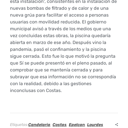
esta instalación”, consistentes en la instalación de
nuevas bombas de filtrado y de calor y de una
l
nueva grúa para facilitar el acceso a personas
a
usuarias con movilidad reducida. El gobierno
municipal avisó a través de los medios que una
r
vez concluidas estas obras, la piscina quedaría
abierta en marzo de ese año. Después vino la
i
pandemia, pasó el confinamiento y la piscina
sigue cerrada. Esto fue lo que motivó la pregunta
a
que Sí se puede presentó en el pleno pasado, al
a
comprobar que se mantenía cerrada y para
subrayar que esa información no se correspondía
r
con la realidad, debido a las gestiones
inconclusas con Costas.
e
s
o
Etiquetas:
Candelaria
,
Costas
,
Epelcan
,
Lourdes