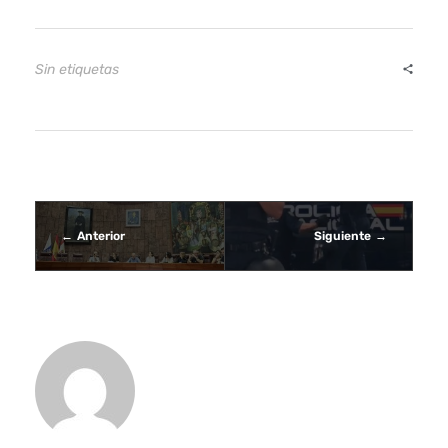
d
e
Sin etiquetas
l
C
i
r
Anterior
Siguiente
c
u
i
t