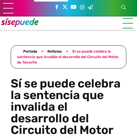
Sí se puede Canarias
Únete al movimiento ecosocialista
Portada
»
Noticias
»
Sí se puede celebra la
sentencia que invalida el desarrollo del Circuito del Motor
de Tenerife
Sí se puede celebra
la sentencia que
invalida el
desarrollo del
Circuito del Motor