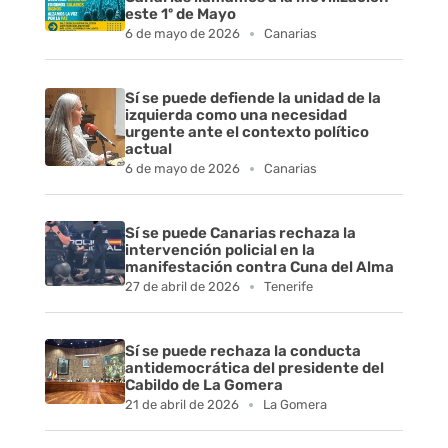
T
este 1º de Mayo
6 de mayo de 2026
Canarias
e
n
Sí se puede defiende la unidad de la
izquierda como una necesidad
urgente ante el contexto político
e
actual
6 de mayo de 2026
Canarias
r
i
Sí se puede Canarias rechaza la
intervención policial en la
f
manifestación contra Cuna del Alma
27 de abril de 2026
Tenerife
e
Sí se puede rechaza la conducta
antidemocrática del presidente del
Cabildo de La Gomera
21 de abril de 2026
La Gomera