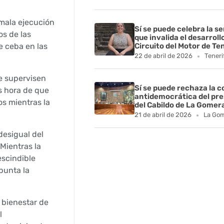
 mala ejecución
Sí se puede celebra la s
os de las
que invalida el desarroll
e ceba en las
Circuito del Motor de Te
22 de abril de 2026
Teneri
ue supervisen
Sí se puede rechaza la 
Es hora de que
antidemocrática del pr
s mientras la
del Cabildo de La Gomer
21 de abril de 2026
La Go
desigual del
Mientras la
escindible
punta la
l bienestar de
l