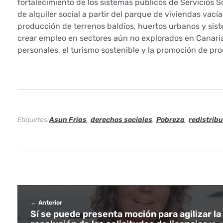
fortalecimiento de los sistemas públicos de Servicios S
c
de alquiler social a partir del parque de viviendas vac
producción de terrenos baldíos, huertos urbanos y sis
a
crear empleo en sectores aún no explorados en Canarias
s
personales, el turismo sostenible y la promoción de p
p
ú
b
Etiquetas:
Asun Frías
,
derechos sociales
,
Pobreza
,
redistribu
l
i
c
a
Anterior
Sí se puede presenta moción para agilizar la
s