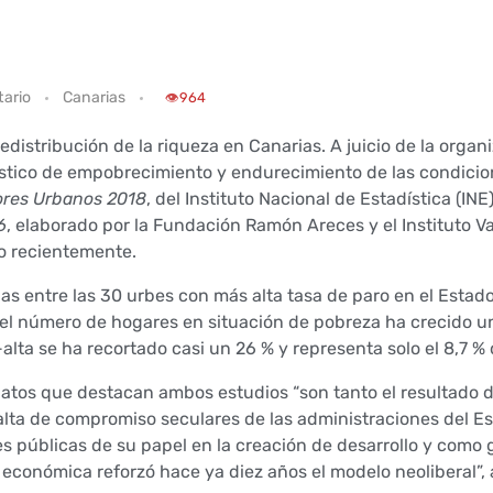
ario
Canarias
👁️
964
redistribución de la riqueza en Canarias. A juicio de la organ
nóstico de empobrecimiento y endurecimiento de las condicio
ores Urbanos 2018
, del Instituto Nacional de Estadística (INE)
6
, elaborado por la Fundación Ramón Areces y el Instituto V
o recientemente.
rias entre las 30 urbes con más alta tasa de paro en el Estad
 el número de hogares en situación de pobreza ha crecido u
a-alta se ha recortado casi un 26 % y representa solo el 8,7 %
s datos que destacan ambos estudios “son tanto el resultado d
 falta de compromiso seculares de las administraciones del E
es públicas de su papel en la creación de desarrollo y como 
sis económica reforzó hace ya diez años el modelo neoliberal”