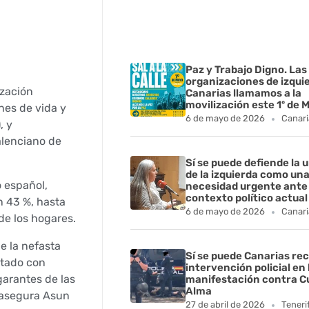
Paz y Trabajo Digno. Las
organizaciones de izqui
ización
Canarias llamamos a la
movilización este 1º de 
nes de vida y
6 de mayo de 2026
Canari
, y
alenciano de
Sí se puede defiende la 
de la izquierda como un
o español,
necesidad urgente ante 
contexto político actual
n 43 %, hasta
6 de mayo de 2026
Canari
 de los hogares.
e la nefasta
Sí se puede Canarias rec
stado con
intervención policial en 
garantes de las
manifestación contra C
Alma
, asegura Asun
27 de abril de 2026
Teneri