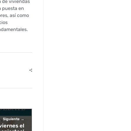
a de viviendas
la puesta en
res, así como
cios
undamentales.
Siguiente
viernes el