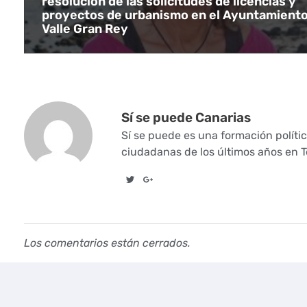
resolución de las solicitudes de licencias y
proyectos de urbanismo en el Ayuntamiento
p
Valle Gran Rey
a
r
a
Sí se puede Canarias
g
Sí se puede es una formación políti
ciudadanas de los últimos años en Te
a
r
a
Los comentarios están cerrados.
n
t