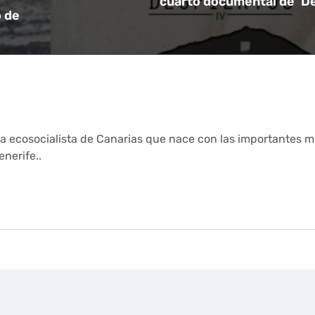
cuarto documental de ‘D
 de
ca ecosocialista de Canarias que nace con las importantes m
nerife..