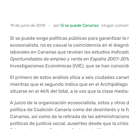
S
19 de junio de 2018
por
Sí se puede Canarias
ningún coment
í
Sí se puede exige políticas públicas para garantizar la 
s
ecosocialista, no es casual la coincidencia en el diag
laborales en Canarias que revelan los estudios
Indicad
e
Oportunidades de empleo y renta en España 2007-201
Investigaciones Económicas (IVIE), que se han conocid
p
El primero de estos análisis sitúa a seis ciudades cana
u
mientras que el segundo indica que en el Archipiélago
situarse en el 46% del total, a la vez que la clase medi
e
A juicio de la organización ecosocialista, estos y otro
d
política de Coalición Canaria como del desinterés y la
Canarias, así como de la retirada de las administracion
e
políticas de justicia social, ausentes desde que la cri