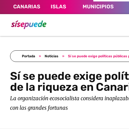
CANARIAS
ISLAS
MUNICIPIOS
Sí se puede Canarias
Únete al movimiento ecosocialista
Portada
»
Noticias
»
Sí se puede exige políticas públicas 
Sí se puede exige polí
de la riqueza en Canar
La organización ecosocialista considera inaplazabl
con las grandes fortunas