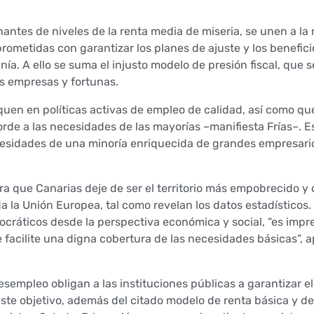
antes de niveles de la renta media de miseria, se unen a la
ometidas con garantizar los planes de ajuste y los benefici
ía. A ello se suma el injusto modelo de presión fiscal, que s
es empresas y fortunas.
quen en políticas activas de empleo de calidad, así como q
corde a las necesidades de las mayorías –manifiesta Frías–. 
cesidades de una minoría enriquecida de grandes empresario
a que Canarias deje de ser el territorio más empobrecido y 
 la Unión Europea, tal como revelan los datos estadísticos. 
ocráticos desde la perspectiva económica y social, “es impr
facilite una digna cobertura de las necesidades básicas”, a
desempleo obligan a las instituciones públicas a garantizar e
este objetivo, además del citado modelo de renta básica y de