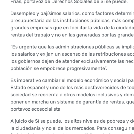
e
Frías, portavoz de Derechos Sociales de Sí se puede.
x
Desempleo y bajísimos salarios, como factores determin
presupuestaria de las instituciones públicas, más compr
i
grandes empresas que en facilitar la vida de la ciudadan
rentas del trabajo y no en las generadas por las grand
g
“Es urgente que las administraciones públicas se impli
e
los salarios y exijan un ascenso de las retribuciones a
los gobiernos dejen de atender exclusivamente las ne
p
población se empobrece progresivamente”.
o
Es imperativo cambiar el modelo económico y social par
Estado español y uno de los más desfavorecidos de toda
l
sociedad se reorienta a otros modelos inclusivos y dem
í
poner en marcha un sistema de garantía de rentas, que 
portavoz ecosocialista.
t
A juicio de Sí se puede, los altos niveles de pobreza y 
i
la ciudadanía y no el de los mercados. Para conseguir 