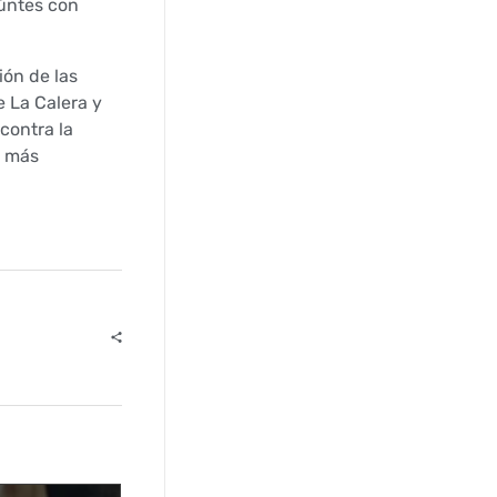
eúntes con
ión de las
e La Calera y
contra la
e más