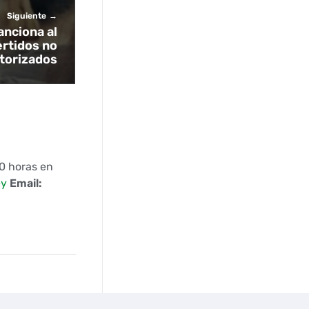
Siguiente
anciona al
ertidos no
torizados
00 horas en
ey
Email: