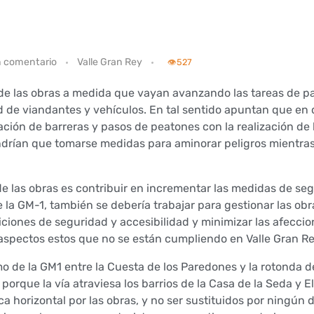
n comentario
Valle Gran Rey
👁️
527
 de las obras a medida que vayan avanzando las tareas de p
dad de viandantes y vehículos. En tal sentido apuntan que e
inación de barreras y pasos de peatones con la realización de
endrían que tomarse medidas para aminorar peligros mientras
n de las obras es contribuir en incrementar las medidas de se
la GM-1, también se debería trabajar para gestionar las obr
ciones de seguridad y accesibilidad y minimizar las afeccio
 aspectos estos que no se están cumpliendo en Valle Gran Re
mo de la GM1 entre la Cuesta de los Paredones y la rotonda d
porque la vía atraviesa los barrios de la Casa de la Seda y El
a horizontal por las obras, y no ser sustituidos por ningún d