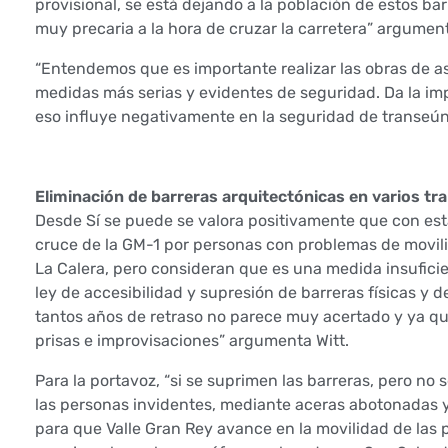
p
provisional, se está dejando a la población de estos ba
muy precaria a la hora de cruzar la carretera” argument
i
“Entendemos que es importante realizar las obras de a
d
medidas más serias y evidentes de seguridad. Da la imp
eso influye negativamente en la seguridad de transeúnt
e
m
Eliminación de barreras arquitectónicas en varios tr
e
Desde Sí se puede se valora positivamente que con est
cruce de la GM-1 por personas con problemas de movili
j
La Calera, pero consideran que es una medida insuficien
ley de accesibilidad y supresión de barreras físicas y 
o
tantos años de retraso no parece muy acertado y ya qu
r
prisas e improvisaciones” argumenta Witt.
e
Para la portavoz, “si se suprimen las barreras, pero no
las personas invidentes, mediante aceras abotonadas 
s
para que Valle Gran Rey avance en la movilidad de las 