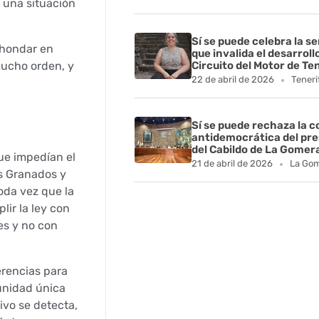
n una situación
Sí se puede celebra la s
ahondar en
que invalida el desarroll
mucho orden, y
Circuito del Motor de Te
22 de abril de 2026
Teneri
Sí se puede rechaza la 
antidemocrática del pr
del Cabildo de La Gomer
ue impedían el
21 de abril de 2026
La Go
s Granados y
oda vez que la
lir la ley con
es y no con
erencias para
unidad única
ivo se detecta,