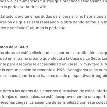
rrios y a los numerosos turistas que practican senderismo e
a la portavoz, Andrea Witt.
sfaltado, pero tenemos dudas de si para ello no habría que 
resión de que se está realizando la obra dando saltos, sin 
es y vehículos”, abunda la portavoz.
amos de la GM-1
as obras se estén eliminando las barreras arquitectónicas q
dad en el tramo urbano que afecta a la Casa de La Seda, Lo
te para asegurar la accesibilidad universal, y muy tardía, t
de la comunicación se remonta a 1995. “Vanagloriarse de cump
e se hace, tendría que hacerse desde perspectivas integral
 se dota a las aceras de elementos que avisen de estas interf
y franjas direccionales, se está desaprovechando una oport
personas ciegas. La ausencia de sensibilidad con este colect