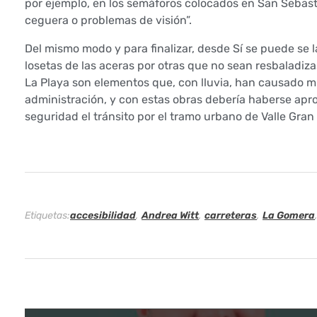
por ejemplo, en los semáforos colocados en San Sebasti
m
ceguera o problemas de visión”.
e
Del mismo modo y para finalizar, desde Sí se puede se 
losetas de las aceras por otras que no sean resbaladiza
d
La Playa son elementos que, con lluvia, han causado múl
i
administración, y con estas obras debería haberse apr
seguridad el tránsito por el tramo urbano de Valle Gran
d
a
s
Etiquetas:
accesibilidad
,
Andrea Witt
,
carreteras
,
La Gomera
d
e
s
e