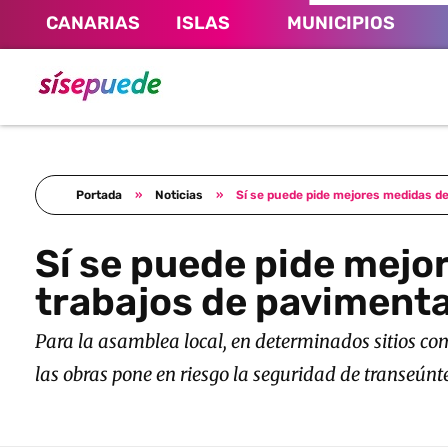
CANARIAS
ISLAS
MUNICIPIOS
Sí se puede Canarias
Únete al movimiento ecosocialista
Portada
»
Noticias
»
Sí se puede pide mejores medidas de 
Sí se puede pide mejor
trabajos de pavimenta
Para la asamblea local, en determinados sitios com
las obras pone en riesgo la seguridad de transeúnt