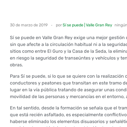
S
30 de marzo de 2019
por
Sí se puede | Valle Gran Rey
ningú
í
Sí se puede en Valle Gran Rey exige una mejor gestión
s
sin que afecte a la circulación habitual ni a la seguri
sitios como entre El Guro y la Casa de la Seda, la elim
e
en riesgo la seguridad de transeúntes y vehículos y t
obras.
p
Para Sí se puede, si lo que se quiere con la realizació
u
conductores y peatones que transitan en este tramo de 
lugar en la vía pública tratando de asegurar unas condi
e
movilidad de las personas y mercancías en el entorno,
d
En tal sentido, desde la formación se señala que el tra
que está recién asfaltado, es especialmente conflictivo 
e
haberse eliminado los elementos disuasorios y señalétic