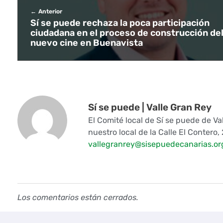
Anterior
g
Sí se puede rechaza la poca participación
ciudadana en el proceso de construcción de
u
nuevo cine en Buenavista
r
i
d
Sí se puede | Valle Gran Rey
a
El Comité local de Sí se puede de Va
nuestro local de la Calle El Contero, 
d
vallegranrey@sisepuedecanarias.or
v
i
Los comentarios están cerrados.
a