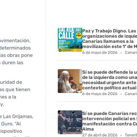
Paz y Trabajo Digno. Las
organizaciones de izqui
avimentación,
Canarias llamamos a la
movilización este 1º de 
n determinados
6 de mayo de 2026
Canari
 las obras pone
 duren las
Sí se puede defiende la 
de la izquierda como un
guridad de
necesidad urgente ante 
contexto político actual
as que tienen
6 de mayo de 2026
Canari
nes a la
y.
Sí se puede Canarias rec
e Las Orijamas,
intervención policial en 
 Guro. “Al
manifestación contra C
Alma
ispositivo
27 de abril de 2026
Teneri