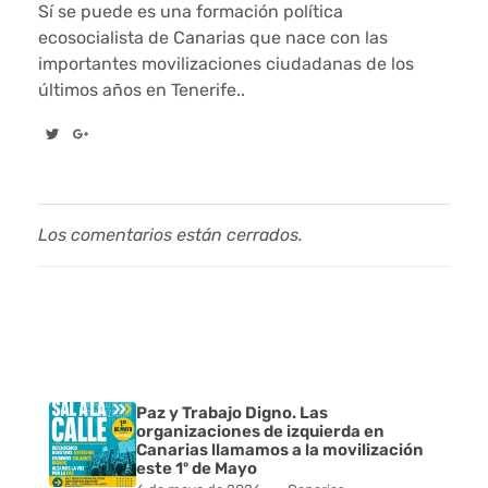
t
Sí se puede es una formación política
ecosocialista de Canarias que nace con las
a
importantes movilizaciones ciudadanas de los
últimos años en Tenerife..
m
i
n
Los comentarios están cerrados.
a
c
i
ó
Paz y Trabajo Digno. Las
n
organizaciones de izquierda en
Canarias llamamos a la movilización
d
este 1º de Mayo