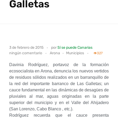
Galletas
S
3 de febrero de 2015
por
Sí se puede Canarias
ningún comentario
Arona
Municipios
í
👁️
327
s
Davinia Rodríguez, portavoz de la formación
ecosocialista en Arona, denuncia los nuevos vertidos
e
de residuos sólidos realizados en un barranquillo de
la red del importante barranco de Las Galletas; un
p
cauce fundamental en las dinámicas de desagües de
pluviales al mar, aguas originadas en la parte
u
superior del municipio y en el Valle del Ahijadero
e
(San Lorenzo, Cabo Blanco , etc.).
Rodríguez recuerda que el cauce presenta