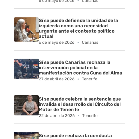
6 de mayo de 2026
Canarias
e
l
Sí se puede defiende la unidad de la
izquierda como una necesidad
urgente ante el contexto político
b
actual
6 de mayo de 2026
Canarias
a
r
Sí se puede Canarias rechaza la
intervención policial en la
r
manifestación contra Cuna del Alma
27 de abril de 2026
Tenerife
a
n
Sí se puede celebra la sentencia que
invalida el desarrollo del Circuito del
Motor de Tenerife
c
22 de abril de 2026
Tenerife
o
Sí se puede rechaza la conducta