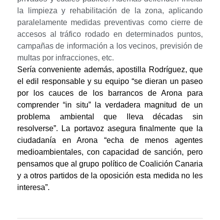
n
la limpieza y rehabilitación de la zona, aplicando
paralelamente medidas preventivas como cierre de
u
accesos al tráfico rodado en determinados puntos,
campañas de información a los vecinos, previsión de
n
multas por infracciones, etc.
Sería conveniente además, apostilla Rodríguez, que
c
el edil responsable y su equipo “se dieran un paseo
i
por los cauces de los barrancos de Arona para
comprender “in situ” la verdadera magnitud de un
a
problema ambiental que lleva décadas sin
resolverse”. La portavoz asegura finalmente que la
n
ciudadanía en Arona “echa de menos agentes
medioambientales, con capacidad de sanción, pero
u
pensamos que al grupo político de Coalición Canaria
e
y a otros partidos de la oposición esta medida no les
interesa”.
v