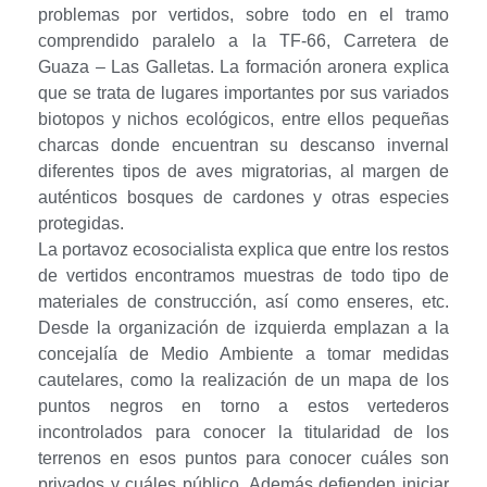
d
problemas por vertidos, sobre todo en el tramo
comprendido paralelo a la TF-66, Carretera de
e
Guaza – Las Galletas. La formación aronera explica
que se trata de lugares importantes por sus variados
e
biotopos y nichos ecológicos, entre ellos pequeñas
n
charcas donde encuentran su descanso invernal
diferentes tipos de aves migratorias, al margen de
A
auténticos bosques de cardones y otras especies
protegidas.
r
La portavoz ecosocialista explica que entre los restos
de vertidos encontramos muestras de todo tipo de
o
materiales de construcción, así como enseres, etc.
n
Desde la organización de izquierda emplazan a la
concejalía de Medio Ambiente a tomar medidas
a
cautelares, como la realización de un mapa de los
puntos negros en torno a estos vertederos
d
incontrolados para conocer la titularidad de los
terrenos en esos puntos para conocer cuáles son
e
privados y cuáles público. Además defienden iniciar