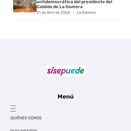
d
antidemocrática del presidente del
Cabildo de La Gomera
e
21 de abril de 2026
La Gomera
L
a
s
G
a
Sí se puede Canarias
Únete al movimiento ecosocialista
l
Menú
l
e
QUIÉNES SOMOS
t