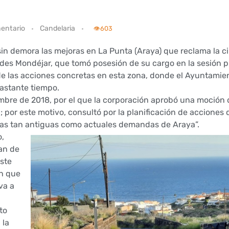
entario
Candelaria
👁️
603
 sin demora las mejoras en La Punta (Araya) que reclama la 
des Mondéjar, que tomó posesión de su cargo en la sesión p
 de las acciones concretas en esta zona, donde el Ayuntamie
astante tiempo.
embre de 2018, por el que la corporación aprobó una moción 
; por este motivo, consultó por la planificación de acciones 
stas tan antiguas como actuales demandas de Araya”.
o,
an de
este
n que
va a
to
 la