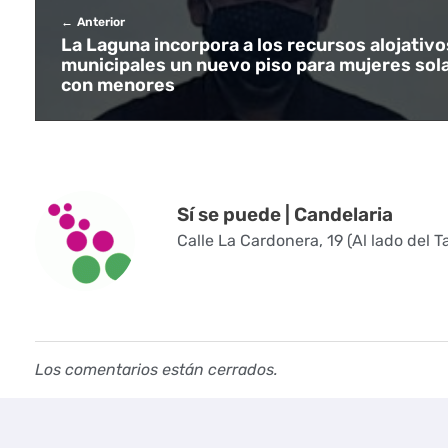
l
Anterior
a
La Laguna incorpora a los recursos alojativo
municipales un nuevo piso para mujeres sol
r
con menores
i
a
a
Sí se puede | Candelaria
Calle La Cardonera, 19 (Al lado del T
e
j
e
Los comentarios están cerrados.
c
u