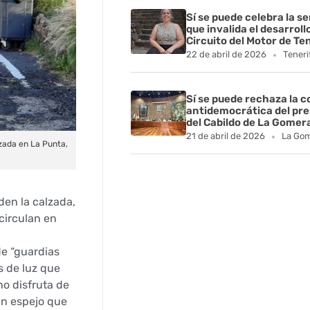
Sí se puede celebra la s
que invalida el desarroll
Circuito del Motor de Te
22 de abril de 2026
Teneri
Sí se puede rechaza la 
antidemocrática del pr
del Cabildo de La Gomer
21 de abril de 2026
La Go
zada en La Punta,
den la calzada,
circulan en
de “guardias
s de luz que
no disfruta de
un espejo que