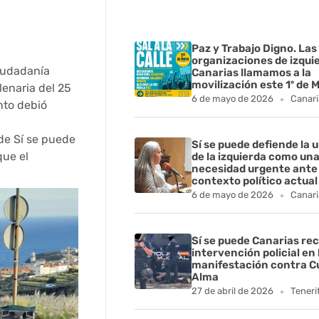
Paz y Trabajo Digno. Las
organizaciones de izqui
ciudadanía
Canarias llamamos a la
movilización este 1º de 
lenaria del 25
6 de mayo de 2026
Canari
nto debió
de Sí se puede
Sí se puede defiende la 
que el
de la izquierda como un
necesidad urgente ante 
contexto político actual
6 de mayo de 2026
Canari
Sí se puede Canarias rec
intervención policial en 
manifestación contra C
Alma
27 de abril de 2026
Teneri