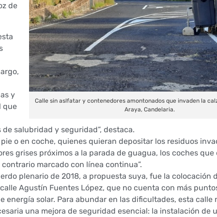
voz de
esta
s
argo,
nas y
Calle sin aslfatar y contenedores amontonados que invaden la cal
l que
Araya, Candelaria.
s de salubridad y seguridad”, destaca.
a pie o en coche, quienes quieran depositar los residuos inva
ores grises próximos a la parada de guagua, los coches que 
o contrario marcado con línea continua”.
rdo plenario de 2018, a propuesta suya, fue la colocación 
la calle Agustín Fuentes López, que no cuenta con más punto
e energía solar. Para abundar en las dificultades, esta calle 
cesaria una mejora de seguridad esencial: la instalación de 