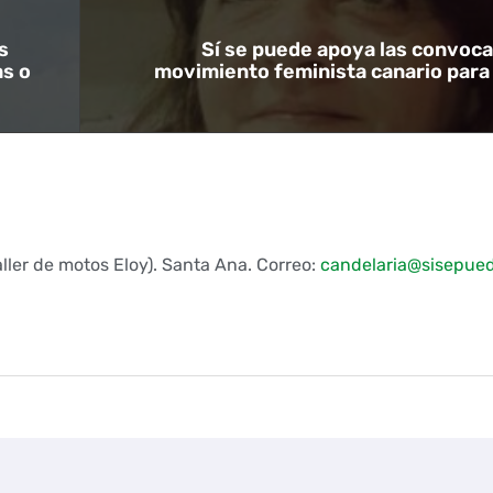
s
Sí se puede apoya las convoca
as o
movimiento feminista canario para
aller de motos Eloy). Santa Ana. Correo:
candelaria@sisepued