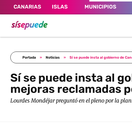
CANARIAS
ISLAS
MUNICIPIOS
Sí se puede Canarias
Únete al movimiento ecosocialista
Portada
»
Noticias
»
Sí se puede insta al gobierno de Can
Sí se puede insta al g
mejoras reclamadas po
Lourdes Mondéjar preguntó en el pleno por la plan