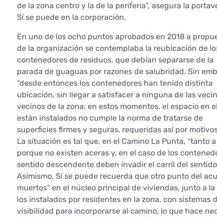
n
de la zona centro y la de la periferia”, asegura la porta
Sí se puede en la corporación.
s
En uno de los ocho puntos aprobados en 2018 a propu
t
de la organización se contemplaba la reubicación de lo
contenedores de residuos, que debían separarse de la
a
parada de guaguas por razones de salubridad. Sin emb
“desde entonces los contenedores han tenido distinta
a
ubicación, sin llegar a satisfacer a ninguna de las veci
l
vecinos de la zona; en estos momentos, el espacio en e
están instalados no cumple la norma de tratarse de
g
superficies firmes y seguras, requeridas así por motivo
La situación es tal que, en el Camino La Punta, “tanto 
o
porque no existen aceras y, en el caso de los contened
sentido descendente deben invadir el carril del sentid
b
Asimismo, Sí se puede recuerda que otro punto del acue
i
muertos” en el núcleo principal de viviendas, junto a 
los instalados por residentes en la zona, con sistemas d
e
visibilidad para incorporarse al camino, lo que hace ne