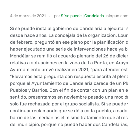
S
4 de marzo de 2021
por
Sí se puede | Candelaria
ningún com
í
Sí se puede insta al gobierno de Candelaria a ejecutar
s
desde hace años. La concejala de la organización, Lour
de febrero, preguntó en ese pleno por la planificación
e
haber ejecutado una serie de intervenciones hace ya b
Mondéjar se remitió al acuerdo plenario del 26 de dici
p
relativa a actuaciones en la zona de La Punta, en Araya
Ayuntamiento prevé realizar en 2021, “para atender e
u
“Elevamos esta pregunta con respuesta escrita al plen
e
porque el Ayuntamiento de Candelaria carece de un Pl
Pueblos y Barrios. Con el fin de contar con un plan en 
d
sentido, presentamos en noviembre pasado una moció
solo fue rechazada por el grupo socialista. Sí se puede 
e
continuar reclamando que se dé a cada pueblo, a cada
barrio de las medianías el mismo tratamiento que al res
i
del municipio, porque no puede haber dos Candelarias,