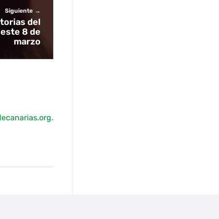
Siguiente
torias del
 este 8 de
marzo
ecanarias.org
.