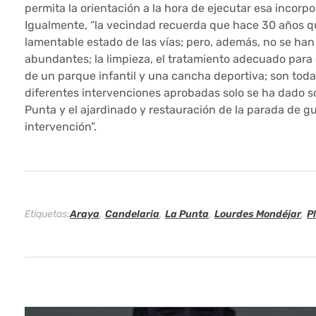
permita la orientación a la hora de ejecutar esa incorpo
r
Igualmente, “la vecindad recuerda que hace 30 años que
lamentable estado de las vías; pero, además, no se ha
n
abundantes; la limpieza, el tratamiento adecuado para e
o
de un parque infantil y una cancha deportiva; son to
diferentes intervenciones aprobadas solo se ha dado sol
d
Punta y el ajardinado y restauración de la parada de 
intervención”.
e
C
a
Etiquetas:
Araya
,
Candelaria
,
La Punta
,
Lourdes Mondéjar
,
P
n
d
e