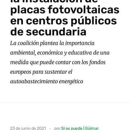
placas fotovoltaicas
en centros públicos
de secundaria
La coalición plantea la importancia
ambiental, económica y educativa de una
medida que puede contar con los fondos
europeos para sustentar el
autoabastecimiento energético
S
23 de junio de 2021
por
Sí se puede | Güímar