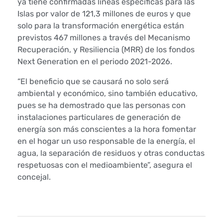
ya tiene confirmadas líneas específicas para las
e
Islas por valor de 121,3 millones de euros y que
solo para la transformación energética están
G
previstos 467 millones a través del Mecanismo
Recuperación, y Resiliencia (MRR) de los fondos
ü
Next Generation en el periodo 2021-2026.
í
“El beneficio que se causará no solo será
m
ambiental y económico, sino también educativo,
pues se ha demostrado que las personas con
a
instalaciones particulares de generación de
energía son más conscientes a la hora fomentar
r
en el hogar un uso responsable de la energía, el
agua, la separación de residuos y otras conductas
q
respetuosas con el medioambiente”, asegura el
u
concejal.
e
i