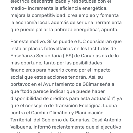
u
eléctrica descentralizada y respetuosa con el
medio– incrementa la eficiencia energética,
n
mejora la competitividad, crea empleo y fomenta
la economía local, además de ser una herramienta
t
que puede paliar la pobreza energética”, apunta.
a
Por este motivo, Sí se puede e IUC consideran que
instalar placas fotovoltaicas en los Institutos de
m
Enseñanza Secundaria (IES) de Canarias es de lo
más oportuno, tanto por las posibilidades
i
financieras para hacerlo como por el impacto
e
social que estas acciones tendrán. Así, su
portavoz en el Ayuntamiento de Güímar señala
n
que “todo parece indicar que puede haber
disponibilidad de créditos para esta actuación”, ya
t
que el consejero de Transición Ecológica, Lucha
contra el Cambio Climático y Planificación
o
Territorial del Gobierno de Canarias, José Antonio
d
Valbuena, informó recientemente que el ejecutivo