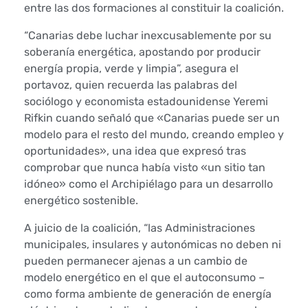
entre las dos formaciones al constituir la coalición.
C
“Canarias debe luchar inexcusablemente por su
p
soberanía energética, apostando por producir
energía propia, verde y limpia”, asegura el
i
portavoz, quien recuerda las palabras del
sociólogo y economista estadounidense Yeremi
d
Rifkin cuando señaló que «Canarias puede ser un
modelo para el resto del mundo, creando empleo y
e
oportunidades», una idea que expresó tras
n
comprobar que nunca había visto «un sitio tan
idóneo» como el Archipiélago para un desarrollo
a
energético sostenible.
l
A juicio de la coalición, “las Administraciones
municipales, insulares y autonómicas no deben ni
A
pueden permanecer ajenas a un cambio de
modelo energético en el que el autoconsumo –
y
como forma ambiente de generación de energía