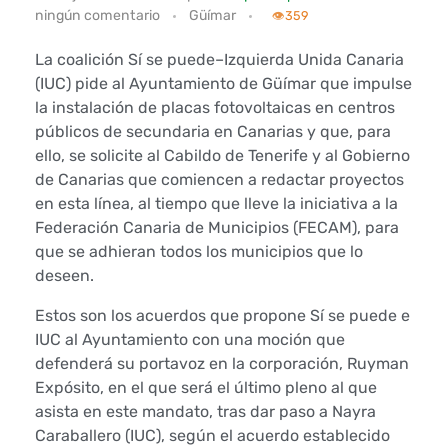
ningún comentario
Güímar
í
👁️
359
s
La coalición Sí se puede–Izquierda Unida Canaria
(IUC) pide al Ayuntamiento de Güímar que impulse
e
la instalación de placas fotovoltaicas en centros
públicos de secundaria en Canarias y que, para
p
ello, se solicite al Cabildo de Tenerife y al Gobierno
de Canarias que comiencen a redactar proyectos
u
en esta línea, al tiempo que lleve la iniciativa a la
e
Federación Canaria de Municipios (FECAM), para
que se adhieran todos los municipios que lo
d
deseen.
e
Estos son los acuerdos que propone Sí se puede e
IUC al Ayuntamiento con una moción que
e
defenderá su portavoz en la corporación, Ruyman
Expósito, en el que será el último pleno al que
I
asista en este mandato, tras dar paso a Nayra
Caraballero (IUC), según el acuerdo establecido
U