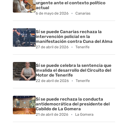
urgente ante el contexto político
p
actual
6 de mayo de 2026
Canarias
l
a
Sí se puede Canarias rechaza la
intervención policial en la
c
manifestación contra Cuna del Alma
27 de abril de 2026
Tenerife
a
s
Sí se puede celebra la sentencia que
invalida el desarrollo del Circuito del
Motor de Tenerife
f
22 de abril de 2026
Tenerife
o
Sí se puede rechaza la conducta
t
antidemocrática del presidente del
Cabildo de La Gomera
o
21 de abril de 2026
La Gomera
v