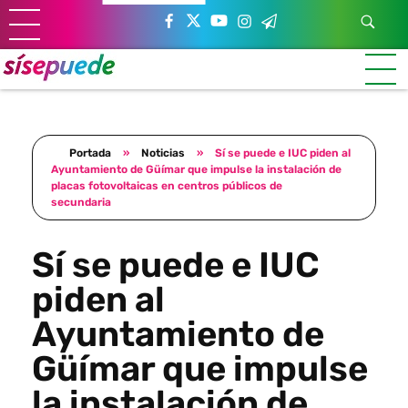
Sí se puede Canarias
Únete al movimiento ecosocialista
Portada
»
Noticias
»
Sí se puede e IUC piden al
Ayuntamiento de Güímar que impulse la instalación de
placas fotovoltaicas en centros públicos de
secundaria
Sí se puede e IUC
piden al
Ayuntamiento de
Güímar que impulse
la instalación de