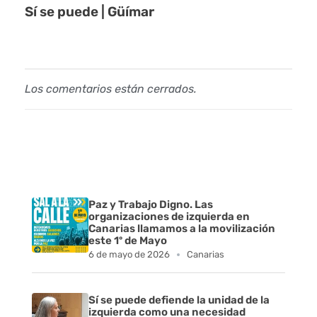
s
Sí se puede | Güímar
t
a
Los comentarios están cerrados.
l
a
c
i
Paz y Trabajo Digno. Las
ó
organizaciones de izquierda en
Canarias llamamos a la movilización
n
este 1º de Mayo
6 de mayo de 2026
Canarias
d
e
Sí se puede defiende la unidad de la
izquierda como una necesidad