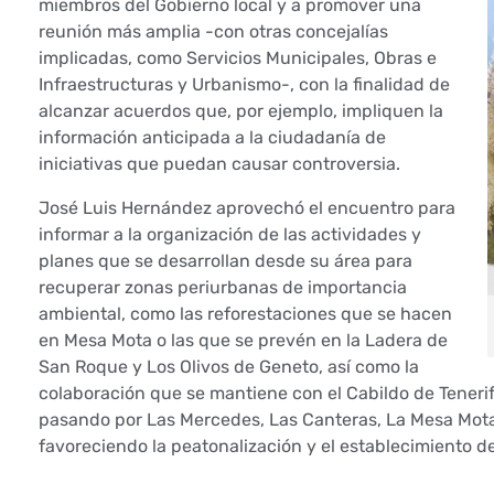
i
miembros del Gobierno local y a promover una
reunión más amplia -con otras concejalías
e
implicadas, como Servicios Municipales, Obras e
Infraestructuras y Urbanismo-, con la finalidad de
n
alcanzar acuerdos que, por ejemplo, impliquen la
información anticipada a la ciudadanía de
t
iniciativas que puedan causar controversia.
o
José Luis Hernández aprovechó el encuentro para
e
informar a la organización de las actividades y
planes que se desarrollan desde su área para
s
recuperar zonas periurbanas de importancia
ambiental, como las reforestaciones que se hacen
t
en Mesa Mota o las que se prevén en la Ladera de
San Roque y Los Olivos de Geneto, así como la
r
colaboración que se mantiene con el Cabildo de Tenerif
e
pasando por Las Mercedes, Las Canteras, La Mesa Mota 
favoreciendo la peatonalización y el establecimiento d
c