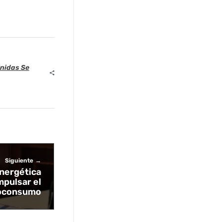
nidas Se
Siguiente
nergética
mpulsar el
oconsumo