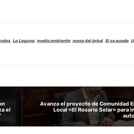
ández
,
La Laguna
,
medio ambiente
,
mesa del árbol
,
Sí se puede
,
U
on
Avanza el proyecto de Comunidad E
za el
Local «El Rosario Solar» para i
’
aut