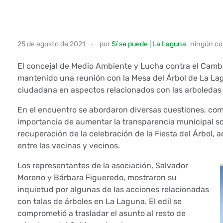
E
25 de agosto de 2021
por
Sí se puede | La Laguna
ningún c
l
El concejal de Medio Ambiente y Lucha contra el Camb
A
mantenido una reunión con la Mesa del Árbol de La La
ciudadana en aspectos relacionados con las arboledas 
y
En el encuentro se abordaron diversas cuestiones, como
u
importancia de aumentar la transparencia municipal sobr
recuperación de la celebración de la Fiesta del Árbol,
n
entre las vecinas y vecinos.
t
Los representantes de la asociación, Salvador
Moreno y Bárbara Figueredo, mostraron su
a
inquietud por algunas de las acciones relacionadas
con talas de árboles en La Laguna. El edil se
m
comprometió a trasladar el asunto al resto de