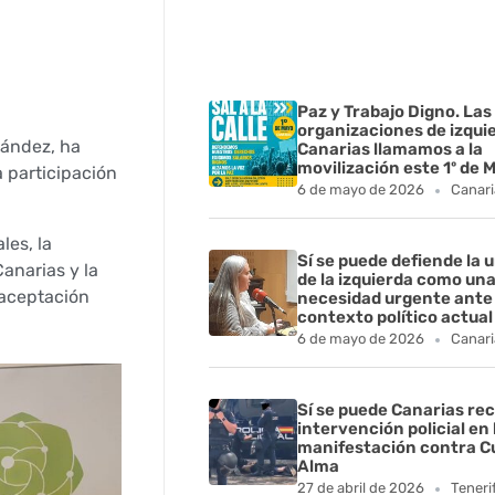
Paz y Trabajo Digno. Las
organizaciones de izqui
nández, ha
Canarias llamamos a la
movilización este 1º de 
 participación
6 de mayo de 2026
Canari
les, la
Sí se puede defiende la 
anarias y la
de la izquierda como un
 aceptación
necesidad urgente ante 
contexto político actual
6 de mayo de 2026
Canari
Sí se puede Canarias rec
intervención policial en 
manifestación contra C
Alma
27 de abril de 2026
Teneri