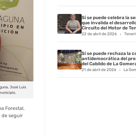
Sí se puede celebra la s
que invalida el desarroll
Circuito del Motor de Te
22 de abril de 2026
Teneri
Sí se puede rechaza la 
antidemocrática del pr
del Cabildo de La Gomer
21 de abril de 2026
La Go
guna, José Luis
municipio.
a Forestal,
 de seguir