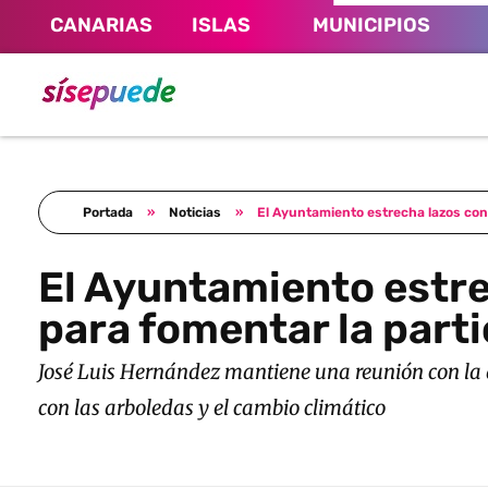
CANARIAS
ISLAS
MUNICIPIOS
Sí se puede Canarias
Únete al movimiento ecosocialista
Portada
»
Noticias
»
El Ayuntamiento estrecha lazos con 
El Ayuntamiento estre
para fomentar la part
José Luis Hernández mantiene una reunión con la a
con las arboledas y el cambio climático