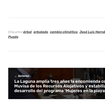
h
a
l
Etiquetas:
árbol
,
arbolado
,
cambio climático
,
José Luis Hern
a
Puede
z
o
s
c
Anterior
La Laguna amplía tres años la encomienda c
o
Muvisa de los Recursos Alojativos y estabili
desarrollo del programa ‘Mujeres en la playa
n
l