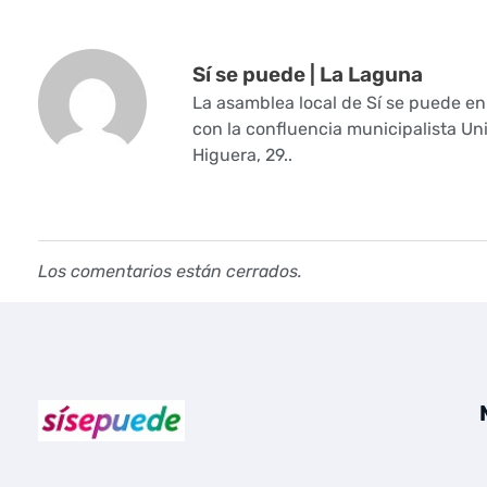
a
Sí se puede | La Laguna
M
La asamblea local de Sí se puede e
e
con la confluencia municipalista Un
Higuera, 29..
s
a
d
Los comentarios están cerrados.
e
l
Á
r
Sí se puede Canarias
Únete al movimiento ecosocialista