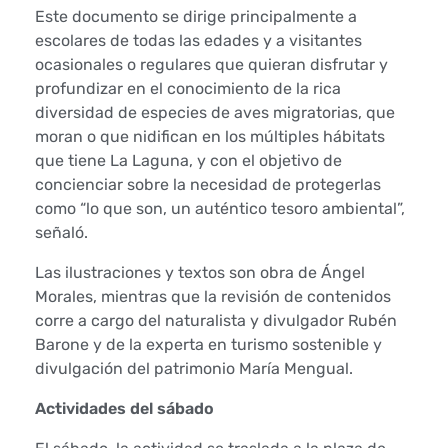
l
Este documento se dirige principalmente a
escolares de todas las edades y a visitantes
Á
ocasionales o regulares que quieran disfrutar y
profundizar en el conocimiento de la rica
r
diversidad de especies de aves migratorias, que
b
moran o que nidifican en los múltiples hábitats
que tiene La Laguna, y con el objetivo de
o
concienciar sobre la necesidad de protegerlas
como “lo que son, un auténtico tesoro ambiental”,
l
señaló.
c
Las ilustraciones y textos son obra de Ángel
Morales, mientras que la revisión de contenidos
o
corre a cargo del naturalista y divulgador Rubén
Barone y de la experta en turismo sostenible y
n
divulgación del patrimonio María Mengual.
a
Actividades del sábado
c