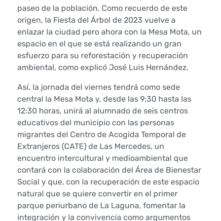
paseo de la población. Como recuerdo de este
l
origen, la Fiesta del Árbol de 2023 vuelve a
enlazar la ciudad pero ahora con la Mesa Mota, un
a
espacio en el que se está realizando un gran
t
esfuerzo para su reforestación y recuperación
ambiental, como explicó José Luis Hernández.
r
Así, la jornada del viernes tendrá como sede
a
central la Mesa Mota y, desde las 9:30 hasta las
12:30 horas, unirá al alumnado de seis centros
d
educativos del municipio con las personas
migrantes del Centro de Acogida Temporal de
i
Extranjeros (CATE) de Las Mercedes, un
c
encuentro intercultural y medioambiental que
contará con la colaboración del Área de Bienestar
i
Social y que, con la recuperación de este espacio
natural que se quiere convertir en el primer
o
parque periurbano de La Laguna, fomentar la
integración y la convivencia como argumentos