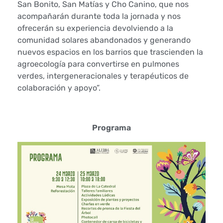
San Bonito, San Matías y Cho Canino, que nos
c
acompañarán durante toda la jornada y nos
i
ofrecerán su experiencia devolviendo a la
comunidad solares abandonados y generando
ó
nuevos espacios en los barrios que trascienden la
agroecología para convertirse en pulmones
n
verdes, intergeneracionales y terapéuticos de
colaboración y apoyo”.
m
e
Programa
d
i
o
a
m