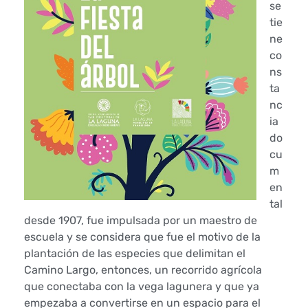
se
e
tie
a
ne
co
l
ns
ta
s
nc
ia
i
do
g
cu
m
l
en
tal
o
desde 1907, fue impulsada por un maestro de
escuela y se considera que fue el motivo de la
X
plantación de las especies que delimitan el
X
Camino Largo, entonces, un recorrido agrícola
que conectaba con la vega lagunera y que ya
I
empezaba a convertirse en un espacio para el