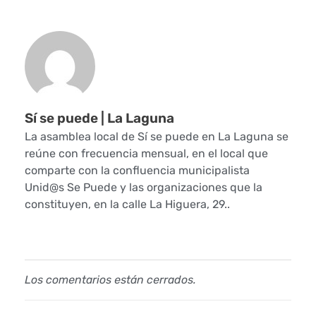
a
t
o
d
a
Sí se puede | La Laguna
La asamblea local de Sí se puede en La Laguna se
s
reúne con frecuencia mensual, en el local que
comparte con la confluencia municipalista
l
Unid@s Se Puede y las organizaciones que la
constituyen, en la calle La Higuera, 29..
a
s
e
Los comentarios están cerrados.
d