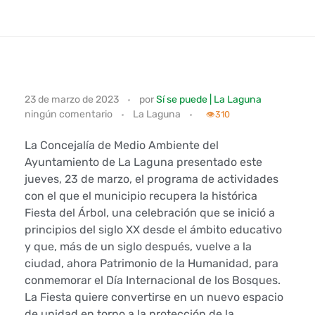
L
23 de marzo de 2023
por
Sí se puede | La Laguna
ningún comentario
La Laguna
a
👁️
310
C
La Concejalía de Medio Ambiente del
Ayuntamiento de La Laguna presentado este
o
jueves, 23 de marzo, el programa de actividades
con el que el municipio recupera la histórica
n
Fiesta del Árbol, una celebración que se inició a
principios del siglo XX desde el ámbito educativo
c
y que, más de un siglo después, vuelve a la
e
ciudad, ahora Patrimonio de la Humanidad, para
conmemorar el Día Internacional de los Bosques.
j
La Fiesta quiere convertirse en un nuevo espacio
de unidad en torno a la protección de la