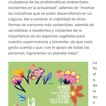
L
ciudadanía de las problemáticas ambientales
existentes en la actualidad”, además de “mostrar
a
las iniciativas que se están desarrollando en La
L
Laguna, dar a conocer la viabilidad de otras
formas de consumo más sostenibles, además de
a
sensibilizar a residentes y visitantes de la
importancia de las especies vegetales para
g
nuestra supervivencia y bienestar, de que cada
gesto cuenta y que, con el apoyo de todas las
u
personas, lograremos un planeta mejor”.
n
La
fie
a
st
t
a,
de
r
la
qu
a
e