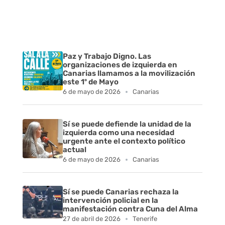
a
d
e
Paz y Trabajo Digno. Las
organizaciones de izquierda en
s
Canarias llamamos a la movilización
este 1º de Mayo
6 de mayo de 2026
Canarias
Sí se puede defiende la unidad de la
izquierda como una necesidad
urgente ante el contexto político
actual
6 de mayo de 2026
Canarias
Sí se puede Canarias rechaza la
intervención policial en la
manifestación contra Cuna del Alma
27 de abril de 2026
Tenerife