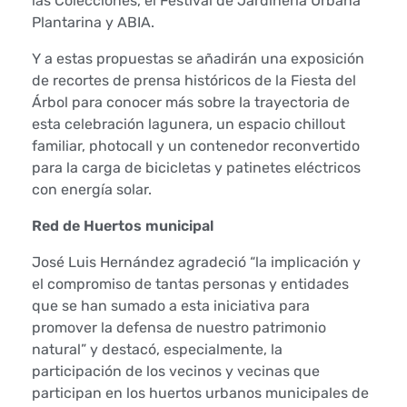
e
las Colecciones, el Festival de Jardinería Urbana
Plantarina y ABIA.
c
Y a estas propuestas se añadirán una exposición
o
de recortes de prensa históricos de la Fiesta del
Árbol para conocer más sobre la trayectoria de
n
esta celebración lagunera, un espacio chillout
familiar, photocall y un contenedor reconvertido
c
para la carga de bicicletas y patinetes eléctricos
i
con energía solar.
e
Red de Huertos municipal
José Luis Hernández agradeció “la implicación y
n
el compromiso de tantas personas y entidades
c
que se han sumado a esta iniciativa para
promover la defensa de nuestro patrimonio
i
natural” y destacó, especialmente, la
participación de los vecinos y vecinas que
a
participan en los huertos urbanos municipales de