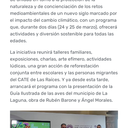
a
naturaleza y de concienciación de los retos
medioambientales de un nuevo siglo marcado por
l
el impacto del cambio climático, con un programa
í
que, durante dos días (24 y 25 de marzo), ofrecerá
actividades y diversión sostenible para todas las
a
edades.
d
La iniciativa reunirá talleres familiares,
exposiciones, charlas, arte efímero, actividades
e
lúdicas, una gran acción de reforestación
conjunta entre escolares y las personas migrantes
M
del CATE de Las Raíces. Y ya desde esta tarde,
arrancará el programa con la presentación de la
e
Guía Ilustrada de las aves del municipio de La
d
Laguna, obra de Rubén Barone y Ángel Morales.
i
o