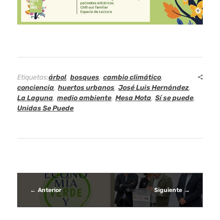
b
i
e
n
Etiquetas:
árbol
,
bosques
,
cambio climático
,
conciencia
,
huertos urbanos
,
José Luis Hernández
,
t
La Laguna
,
medio ambiente
,
Mesa Mota
,
Sí se puede
,
Unidas Se Puede
a
l
p
a
Anterior
Siguiente
r