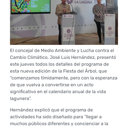
A
m
b
i
El concejal de Medio Ambiente y Lucha contra el
e
Cambio Climático, José Luis Hernández, presentó
este jueves todos los detalles del programa de
n
esta nueva edición de la Fiesta del Árbol, que
“comenzamos tímidamente, pero con la esperanza
t
de que vuelva a convertirse en un acto
e
significativo en el calendario anual de la vida
lagunera”.
d
Hernández explicó que el programa de
e
actividades ha sido diseñado para “llegar a
muchos públicos diferentes y concienciar a la