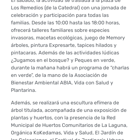
El sábado, la actividad se traslada a la plaza de
t
Los Remedios (de la Catedral) con una jornada de
celebración y participación para todas las
i
familias. Desde las 10:00 hasta las 18:00 horas,
ofrecerá talleres familiares sobre especies
v
invasoras, macetas ecológicas, juego de Memory
árboles, pintura Expresarte, tapices hilados y
i
pintacaras. Además de las actividades lúdicas
d
¿Jugamos en el bosque? y Peques en verde,
durante la mañana habrá un programa de “charlas
a
en verde”, de la mano de la Asociación de
Bienestar Ambiental ABIA, Vida con Salud y
d
Plantarina.
e
Además, se realizará una escultura efímera de
árbol titulada, acompañada de una exposición de
s
plantas y huertos, con la presencia de la Red
Municipal de Huertos Comunitarios de La Laguna,
d
Orgánica KoKedamas, Vida y Salud, El Jardín de