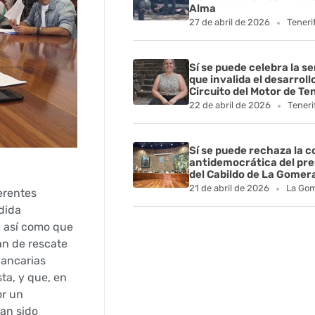
Alma
27 de abril de 2026
Teneri
Sí se puede celebra la s
que invalida el desarroll
Circuito del Motor de Te
22 de abril de 2026
Teneri
Sí se puede rechaza la 
antidemocrática del pr
del Cabildo de La Gomer
21 de abril de 2026
La Go
erentes
edida
, así como que
an de rescate
bancarias
ta, y que, en
or un
an sido