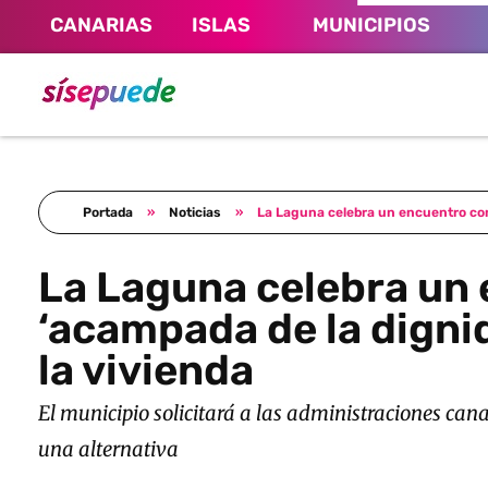
CANARIAS
ISLAS
MUNICIPIOS
Sí se puede Canarias
Únete al movimiento ecosocialista
Portada
»
Noticias
»
La Laguna celebra un encuentro con 
La Laguna celebra un 
‘acampada de la dignid
la vivienda
El municipio solicitará a las administraciones can
una alternativa