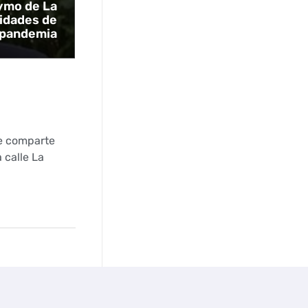
ymo de La
vidades de
a pandemia
ue comparte
 calle La