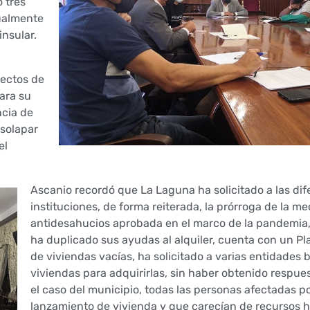
o tres
ualmente
insular.
yectos de
ara su
ncia de
 solapar
el
Ascanio recordó que La Laguna ha solicitado a las dif
instituciones, de forma reiterada, la prórroga de la m
antidesahucios aprobada en el marco de la pandemia
ha duplicado sus ayudas al alquiler, cuenta con un Pl
de viviendas vacías, ha solicitado a varias entidades 
viviendas para adquirirlas, sin haber obtenido respues
el caso del municipio, todas las personas afectadas p
lanzamiento de vivienda y que carecían de recursos h