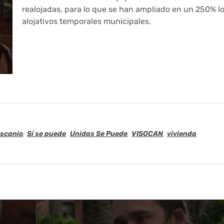
realojadas, para lo que se han ampliado en un 250% l
alojativos temporales municipales.
scanio
,
Sí se puede
,
Unidas Se Puede
,
VISOCAN
,
vivienda