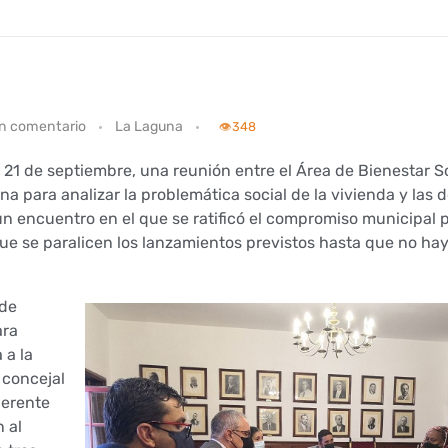
n comentario
La Laguna
👁️
348
21 de septiembre, una reunión entre el Área de Bienestar So
a para analizar la problemática social de la vivienda y las
un encuentro en el que se ratificó el compromiso municipal
que se paralicen los lanzamientos previstos hasta que no ha
 de
ara
 a la
 concejal
gerente
 al