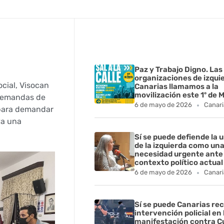
Paz y Trabajo Digno. Las
organizaciones de izqui
cial, Visocan
Canarias llamamos a la
movilización este 1º de 
 demandas de
6 de mayo de 2026
Canari
 para demandar
ya una
Sí se puede defiende la 
de la izquierda como un
necesidad urgente ante 
contexto político actual
6 de mayo de 2026
Canari
Sí se puede Canarias rec
intervención policial en 
manifestación contra C