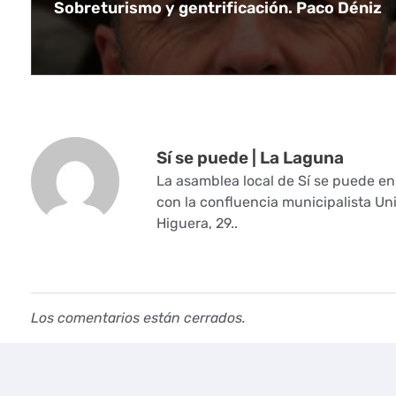
Sobreturismo y gentrificación. Paco Déniz
e
p
r
e
Sí se puede | La Laguna
s
La asamblea local de Sí se puede e
con la confluencia municipalista Un
e
Higuera, 29..
n
t
a
Los comentarios están cerrados.
n