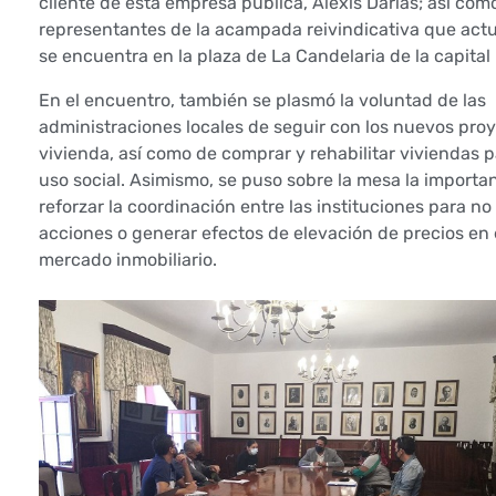
c
cliente de esta empresa pública, Alexis Darias; así com
representantes de la acampada reivindicativa que act
e
se encuentra en la plaza de La Candelaria de la capital 
l
En el encuentro, también se plasmó la voluntad de las
administraciones locales de seguir con los nuevos pro
e
vivienda, así como de comprar y rehabilitar viviendas p
uso social. Asimismo, se puso sobre la mesa la importa
b
reforzar la coordinación entre las instituciones para no
r
acciones o generar efectos de elevación de precios en 
mercado inmobiliario.
a
u
n
e
n