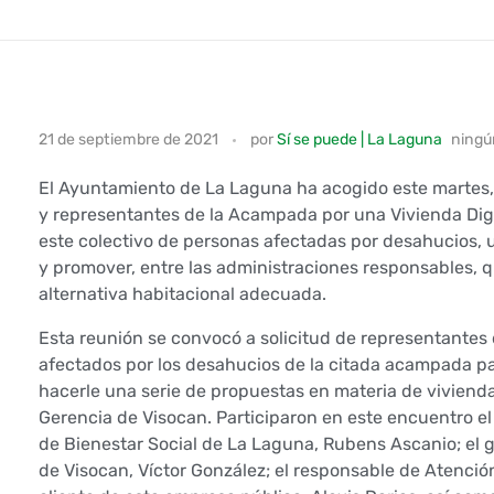
L
21 de septiembre de 2021
por
Sí se puede | La Laguna
ningú
a
El Ayuntamiento de La Laguna ha acogido este martes, 
L
y representantes de la Acampada por una Vivienda Dign
este colectivo de personas afectadas por desahucios, 
a
y promover, entre las administraciones responsables, 
alternativa habitacional adecuada.
g
Esta reunión se convocó a solicitud de representantes
u
afectados por los desahucios de la citada acampada p
hacerle una serie de propuestas en materia de vivienda
n
Gerencia de Visocan. Participaron en este encuentro el
a
de Bienestar Social de La Laguna, Rubens Ascanio; el 
de Visocan, Víctor González; el responsable de Atención