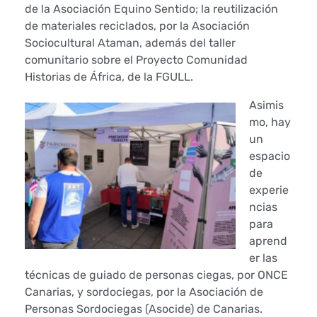
n
de la Asociación Equino Sentido; la reutilización
a
de materiales reciclados, por la Asociación
Sociocultural Ataman, además del taller
s
comunitario sobre el Proyecto Comunidad
Historias de África, de la FGULL.
e
Asimis
n
mo, hay
un
l
espacio
de
a
experie
p
ncias
para
l
aprend
er las
a
técnicas de guiado de personas ciegas, por ONCE
Canarias, y sordociegas, por la Asociación de
z
Personas Sordociegas (Asocide) de Canarias.