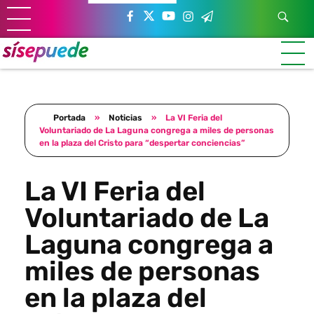
Sí se puede Canarias
Únete al movimiento ecosocialista
Portada
»
Noticias
»
La VI Feria del
Voluntariado de La Laguna congrega a miles de personas
en la plaza del Cristo para “despertar conciencias”
La VI Feria del
Voluntariado de La
Laguna congrega a
miles de personas
en la plaza del