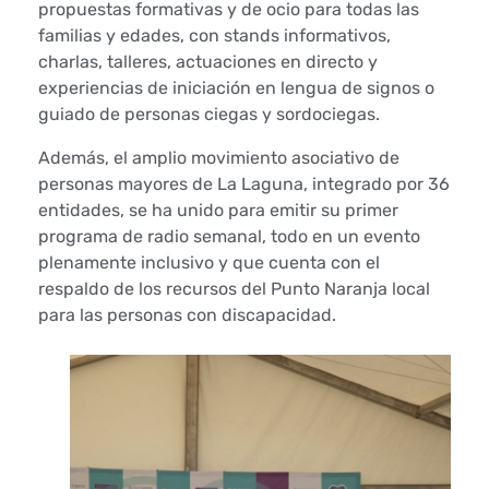
propuestas formativas y de ocio para todas las
o
familias y edades, con stands informativos,
charlas, talleres, actuaciones en directo y
l
experiencias de iniciación en lengua de signos o
guiado de personas ciegas y sordociegas.
u
Además, el amplio movimiento asociativo de
n
personas mayores de La Laguna, integrado por 36
t
entidades, se ha unido para emitir su primer
programa de radio semanal, todo en un evento
a
plenamente inclusivo y que cuenta con el
respaldo de los recursos del Punto Naranja local
r
para las personas con discapacidad.
i
a
d