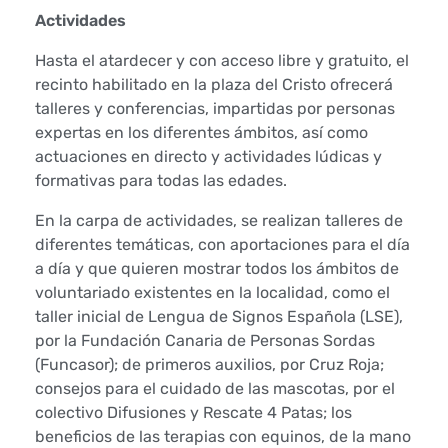
Actividades
l
Hasta el atardecer y con acceso libre y gratuito, el
e
recinto habilitado en la plaza del Cristo ofrecerá
s
talleres y conferencias, impartidas por personas
expertas en los diferentes ámbitos, así como
d
actuaciones en directo y actividades lúdicas y
formativas para todas las edades.
e
En la carpa de actividades, se realizan talleres de
p
diferentes temáticas, con aportaciones para el día
a día y que quieren mostrar todos los ámbitos de
e
voluntariado existentes en la localidad, como el
r
taller inicial de Lengua de Signos Española (LSE),
por la Fundación Canaria de Personas Sordas
s
(Funcasor); de primeros auxilios, por Cruz Roja;
consejos para el cuidado de las mascotas, por el
o
colectivo Difusiones y Rescate 4 Patas; los
beneficios de las terapias con equinos, de la mano