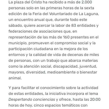
V
La plaza del Cristo ha recibido a más de 2.000
personas solo en las primeras horas de la sexta
I
edición de la Feria del Voluntariado de La Laguna,
un encuentro anual que, durante todo este
F
sábado, quiere acercar la labor de 83 entidades y
federaciones de asociaciones que, en
e
representación de las más de 160 presentes en el
r
municipio, promueven el compromiso social y la
participación ciudadana en la mejora de los
i
entornos y la calidad de vida de decenas de miles
de personas, con un trabajo que abarca materias
a
como la atención social, discapacidad, juventud,
mayores, diversidad, medioambiente o bienestar
d
animal.
e
Y para facilitar el conocimiento sobre la actividad
de estas entidades, la iniciativa incorpora el lema
l
Despertando conciencias
y ofrece, hasta las 20:00
V
horas de hoy, cinco espacios temáticos con