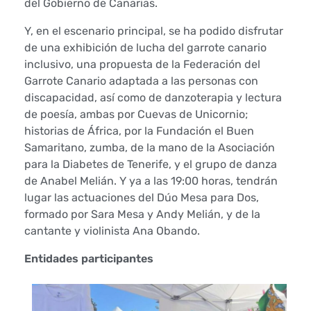
del Gobierno de Canarias.
a
Y, en el escenario principal, se ha podido disfrutar
r
de una exhibición de lucha del garrote canario
inclusivo, una propuesta de la Federación del
a
Garrote Canario adaptada a las personas con
discapacidad, así como de danzoterapia y lectura
“
de poesía, ambas por Cuevas de Unicornio;
historias de África, por la Fundación el Buen
d
Samaritano, zumba, de la mano de la Asociación
e
para la Diabetes de Tenerife, y el grupo de danza
de Anabel Melián. Y ya a las 19:00 horas, tendrán
s
lugar las actuaciones del Dúo Mesa para Dos,
formado por Sara Mesa y Andy Melián, y de la
p
cantante y violinista Ana Obando.
e
Entidades participantes
r