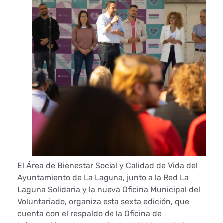
o
d
e
L
a
L
a
g
u
El Área de Bienestar Social y Calidad de Vida del
Ayuntamiento de La Laguna, junto a la Red La
n
Laguna Solidaria y la nueva Oficina Municipal del
Voluntariado, organiza esta sexta edición, que
a
cuenta con el respaldo de la Oficina de