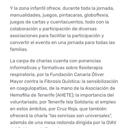
a
Y la zona infantil ofrece, durante toda la jornada,
d
manualidades, juegos, pintacaras, globoflexia,
juegos de cartas y cuentacuentos, todo con la
e
colaboración y participación de diversas
asociaciones para facilitar la participación y
l
convertir el evento en una jornada para todas las
familias.
C
La carpa de charlas cuenta con ponencias
r
informativas y formativas sobre fisioterapia
i
respiratoria, por la Fundación Canaria Óliver
Mayor contra la Fibrosis Quística; la sensibilización
s
en coagulopatías, de la mano de la Asociación de
Hemofilia de Tenerife (AHETE); la importancia del
t
voluntariado, por Tenerife Isla Solidaria; el empleo
en estos ámbitos, por Cruz Roja, que también
o
ofrecerá la charla “las sonrisas son universales”,
p
además de una mesa redonda dirigida por la OIAV