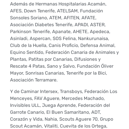
i
Además de Hermanas Hospitalarias Acamán,
AFES, Down Tenerife, ATELSAM, Fundación
a
Sonsoles Soriano, ATEM, AFITEN, AFATE,
Asociación Diabetes Tenerife, APADI, ASTER,
s
Parkinson Tenerife, Apanate, AHETE, Apedeca,
Asinladi, Aspercan, SOS Felina, Nankurunaisa,
”
Club de la Huella, Canis Proficio, Defensa Animal,
Equino Sentido, Federación Canaria de Animales y
Plantas, Patitas por Canarias, Difusiones y
Rescate 4 Patas, Sano y Salvo, Fundación Óliver
Mayor, Sonrisas Canarias, Tenerife por la Bici,
Asociación Terramare.
Y de Caminar Intersex, Transboys, Federación Los
Menceyes, FAV Aguere, Mercedes Machado,
Invisibles ULL, Juega Aprende, Federación del
Garrote Canario, El Buen Samaritano, ADT,
Corazón y Vida, Nahia, Scouts Aguere 70, Grupo
Scout Acamán, Vitaliti, Cuevita de los Ortega,