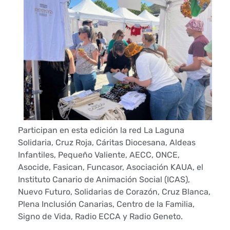
t
a
r
c
o
n
c
Participan en esta edición la red La Laguna
Solidaria, Cruz Roja, Cáritas Diocesana, Aldeas
i
Infantiles, Pequeño Valiente, AECC, ONCE,
Asocide, Fasican, Funcasor, Asociación KAUA, el
e
Instituto Canario de Animación Social (ICAS),
n
Nuevo Futuro, Solidarias de Corazón, Cruz Blanca,
Plena Inclusión Canarias, Centro de la Familia,
c
Signo de Vida, Radio ECCA y Radio Geneto.