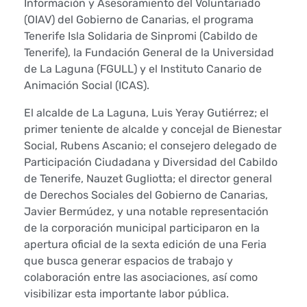
Información y Asesoramiento del Voluntariado
c
(OIAV) del Gobierno de Canarias, el programa
o
Tenerife Isla Solidaria de Sinpromi (Cabildo de
Tenerife), la Fundación General de la Universidad
n
de La Laguna (FGULL) y el Instituto Canario de
Animación Social (ICAS).
g
El alcalde de La Laguna, Luis Yeray Gutiérrez; el
r
primer teniente de alcalde y concejal de Bienestar
Social, Rubens Ascanio; el consejero delegado de
e
Participación Ciudadana y Diversidad del Cabildo
g
de Tenerife, Nauzet Gugliotta; el director general
de Derechos Sociales del Gobierno de Canarias,
a
Javier Bermúdez, y una notable representación
de la corporación municipal participaron en la
a
apertura oficial de la sexta edición de una Feria
que busca generar espacios de trabajo y
m
colaboración entre las asociaciones, así como
i
visibilizar esta importante labor pública.