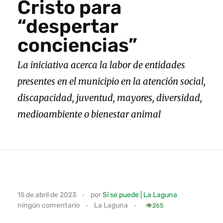
Cristo para
“despertar
conciencias”
La iniciativa acerca la labor de entidades
presentes en el municipio en la atención social,
discapacidad, juventud, mayores, diversidad,
medioambiente o bienestar animal
L
15 de abril de 2023
por
Sí se puede | La Laguna
ningún comentario
La Laguna
a
👁️
265