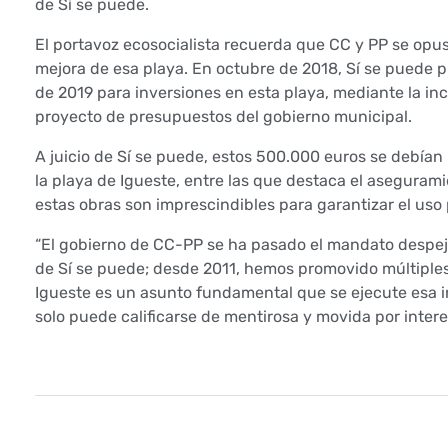
i
de Sí se puede.
f
El portavoz ecosocialista recuerda que CC y PP se opus
mejora de esa playa. En octubre de 2018, Sí se puede 
i
de 2019 para inversiones en esta playa, mediante la inc
proyecto de presupuestos del gobierno municipal.
c
A juicio de Sí se puede, estos 500.000 euros se debían 
a
la playa de Igueste, entre las que destaca el aseguramie
estas obras son imprescindibles para garantizar el uso p
d
“El gobierno de CC-PP se ha pasado el mandato despeja
e
de Sí se puede; desde 2011, hemos promovido múltiples 
Igueste es un asunto fundamental que se ejecute esa 
“
solo puede calificarse de mentirosa y movida por interes
c
h
a