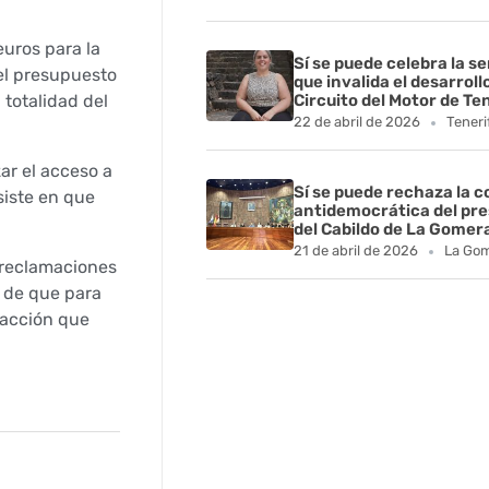
euros para la
Sí se puede celebra la s
el presupuesto
que invalida el desarroll
 totalidad del
Circuito del Motor de Te
22 de abril de 2026
Teneri
ar el acceso a
Sí se puede rechaza la 
siste en que
antidemocrática del pr
del Cabildo de La Gomer
21 de abril de 2026
La Go
 reclamaciones
a de que para
 acción que