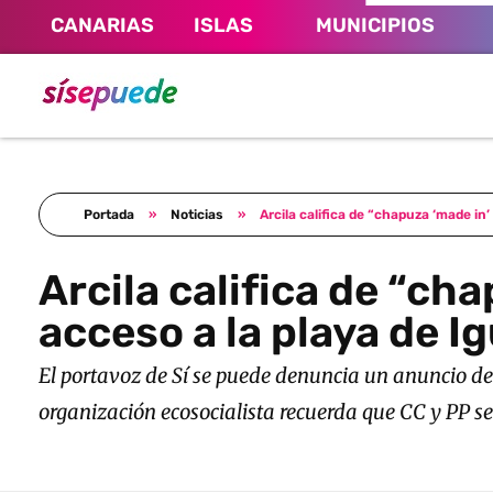
CANARIAS
ISLAS
MUNICIPIOS
Sí se puede Canarias
Únete al movimiento ecosocialista
Portada
»
Noticias
»
Arcila califica de “chapuza ‘made in
Arcila califica de “c
acceso a la playa de I
El portavoz de Sí se puede denuncia un anuncio de
organización ecosocialista recuerda que CC y PP s