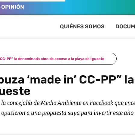
OPINIÓN
QUIÉNES SOMOS
DOCUM
’ CC-PP” la denominada obra de acceso a la playa de Igueste
hapuza ‘made in’ CC-PP” 
gueste
 la concejalía de Medio Ambiente en Facebook que ence
e opusieron a una propuesta suya para invertir este añ