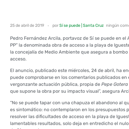
A
25 de abril de 2019
por
Sí se puede | Santa Cruz
ningún com
r
Pedro Fernández Arcila, portavoz de Sí se puede en el
c
PP” la denominada obra de acceso a la playa de Igueste
la concejalía de Medio Ambiente que asegura a bombo y 
i
acceso.
l
El anuncio, publicado este miércoles, 24 de abril, ha 
puede comprobarse en los comentarios publicados en 
a
vergonzante actuación pública, propia de
Pepe Gotera y
que supone la obra por su impacto visual”, asegura Arci
c
“No se puede tapar con una chapuza el abandono al qu
a
es sintomático: no contemplaron en los presupuestos pa
resolver las dificultades de acceso en la playa de Igu
l
lamentables resultados, solo deja en entredicho el nulo