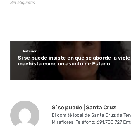
Sin etiquetas
p
u
z
a
Anterior
‘
Sí se puede insiste en que se aborde la viole
machista como un asunto de Estado
m
a
d
e
Sí se puede | Santa Cruz
i
El comité local de Santa Cruz de Ten
Miraflores. Teléfono: 691.700.727 Em
n