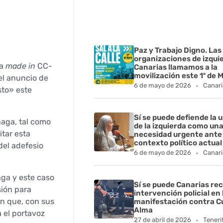
Paz y Trabajo Digno. Las
organizaciones de izqui
za
made in
CC-
Canarias llamamos a la
movilización este 1º de 
el anuncio de
6 de mayo de 2026
Canari
sto» este
Sí se puede defiende la 
naga, tal como
de la izquierda como un
tar esta
necesidad urgente ante 
contexto político actual
del adefesio
6 de mayo de 2026
Canari
ga y este caso
Sí se puede Canarias rec
sión para
intervención policial en 
ón que, con sus
manifestación contra C
Alma
a el portavoz
27 de abril de 2026
Teneri