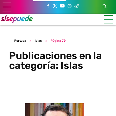
Sí se puede Canarias
Únete al movimiento ecosocialista
Portada
»
Islas
»
Página 79
Publicaciones en la
categoría: Islas