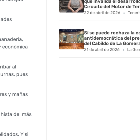
que invalida el desarroll
Circuito del Motor de Te
22 de abril de 2026
Teneri
rdades
Sí se puede rechaza la 
antidemocrática del pr
panadería,
del Cabildo de La Gomer
 y económica
21 de abril de 2026
La Go
ribar al
s urnas, pues
ores y mañas
chista del más
lidados. Y si