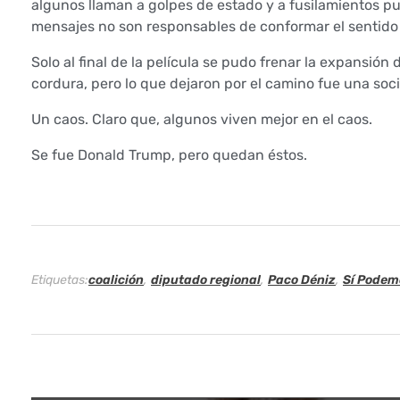
algunos llaman a golpes de estado y a fusilamientos pues…
e
mensajes no son responsables de conformar el sentido
r
Solo al final de la película se pudo frenar la expansió
cordura, pero lo que dejaron por el camino fue una so
p
Un caos. Claro que, algunos viven mejor en el caos.
o
Se fue Donald Trump, pero quedan éstos.
s
.
P
Etiquetas:
coalición
,
diputado regional
,
Paco Déniz
,
Sí Podem
a
c
o