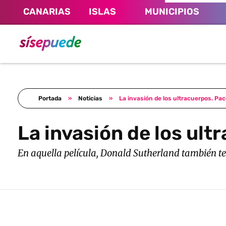
CANARIAS
ISLAS
MUNICIPIOS
Sí se puede Canarias
Únete al movimiento ecosocialista
Portada
»
Noticias
»
La invasión de los ultracuerpos. Pa
La invasión de los ult
En aquella película, Donald Sutherland también t