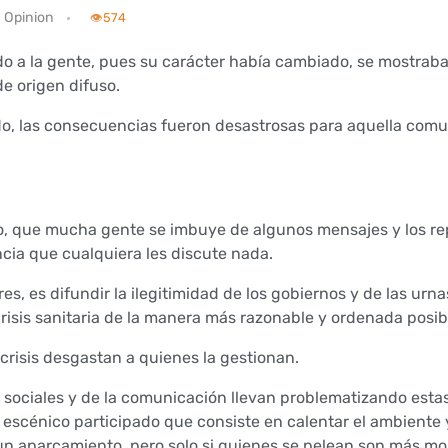
Opinion
👁️
574
o a la gente, pues su carácter había cambiado, se mostrab
 origen difuso.
, las consecuencias fueron desastrosas para aquella comu
, que mucha gente se imbuye de algunos mensajes y los re
cia que cualquiera les discute nada.
es, es difundir la ilegitimidad de los gobiernos y de las urn
risis sanitaria de la manera más razonable y ordenada posib
crisis desgastan a quienes la gestionan.
s sociales y de la comunicación llevan problematizando esta
 escénico participado que consiste en calentar el ambiente y
n un aparcamiento, pero solo si quienes se pelean son más m