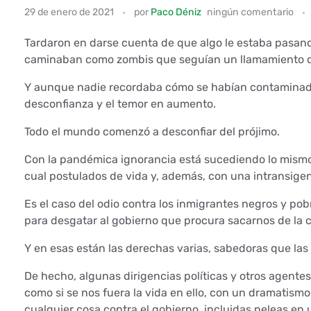
L
29 de enero de 2021
por
Paco Déniz
ningún comentario
a
Tardaron en darse cuenta de que algo le estaba pasand
i
caminaban como zombis que seguían un llamamiento de
n
Y aunque nadie recordaba cómo se habían contaminado
desconfianza y el temor en aumento.
v
Todo el mundo comenzó a desconfiar del prójimo.
a
Con la pandémica ignorancia está sucediendo lo mismo
s
cual postulados de vida y, además, con una intransigen
i
Es el caso del odio contra los inmigrantes negros y pobr
para desgatar al gobierno que procura sacarnos de la c
ó
Y en esas están las derechas varias, sabedoras que las 
n
De hecho, algunas dirigencias políticas y otros agente
d
como si se nos fuera la vida en ello, con un dramatismo
cualquier cosa contra el gobierno, incluidas peleas e