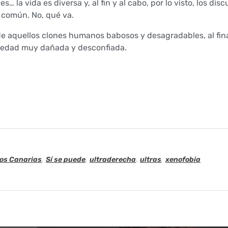
 la vida es diversa y, al fin y al cabo, por lo visto, los disc
 común. No, qué va.
n de aquellos clones humanos babosos y desagradables, al fin
ciedad muy dañada y desconfiada.
os Canarias
,
Sí se puede
,
ultraderecha
,
ultras
,
xenofobia