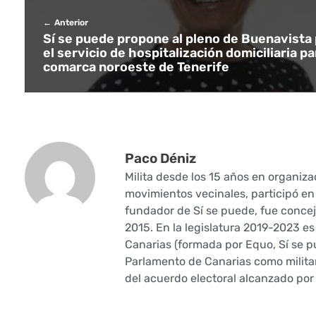
D
Anterior
é
Sí se puede propone al pleno de Buenavista 
el servicio de hospitalización domiciliaria pa
n
comarca noroeste de Tenerife
i
z
Paco Déniz
Milita desde los 15 años en organizac
movimientos vecinales, participó en 
fundador de Sí se puede, fue conce
2015. En la legislatura 2019-2023 es
Canarias (formada por Equo, Sí se p
Parlamento de Canarias como milita
del acuerdo electoral alcanzado por 