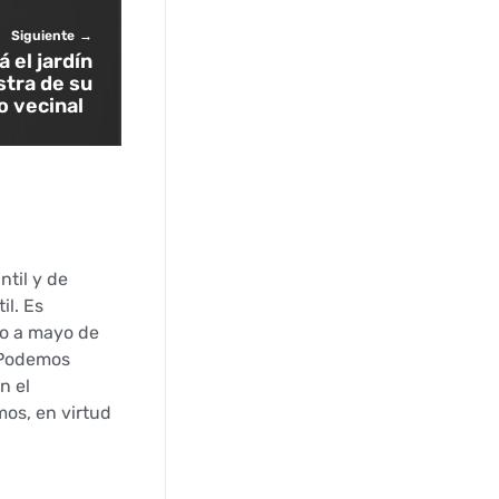
Siguiente
 el jardín
tra de su
o vecinal
ntil y de
il. Es
ro a mayo de
í Podemos
n el
os, en virtud