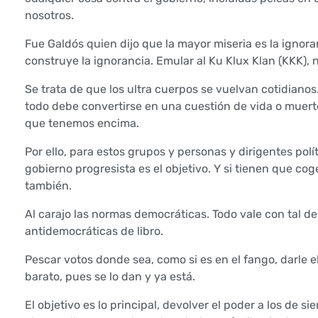
e
nosotros.
l
Fue Galdós quien dijo que la mayor miseria es la ignora
construye la ignorancia. Emular al Ku Klux Klan (KKK), n
o
Se trata de que los ultra cuerpos se vuelvan cotidianos
s
todo debe convertirse en una cuestión de vida o muerte
que tenemos encima.
u
Por ello, para estos grupos y personas y dirigentes polí
l
gobierno progresista es el objetivo. Y si tienen que cog
también.
t
Al carajo las normas democráticas. Todo vale con tal d
r
antidemocráticas de libro.
a
Pescar votos donde sea, como si es en el fango, darle e
barato, pues se lo dan y ya está.
c
El objetivo es lo principal, devolver el poder a los de s
u