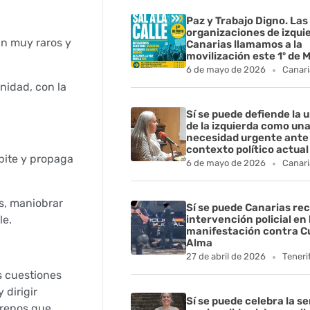
Paz y Trabajo Digno. Las
organizaciones de izqui
an muy raros y
Canarias llamamos a la
movilización este 1º de 
6 de mayo de 2026
Canari
nidad, con la
Sí se puede defiende la 
de la izquierda como un
necesidad urgente ante 
contexto político actual
pite y propaga
6 de mayo de 2026
Canari
as, maniobrar
Sí se puede Canarias rec
le.
intervención policial en 
manifestación contra C
Alma
27 de abril de 2026
Teneri
s cuestiones
 dirigir
Sí se puede celebra la s
orenos que