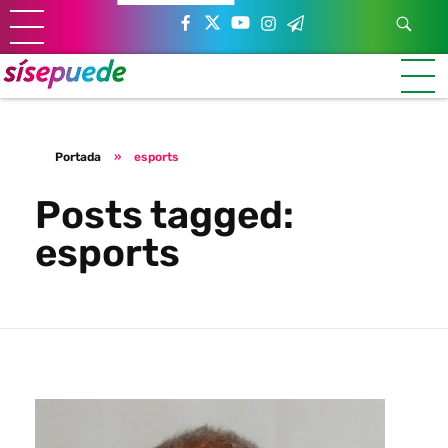
Sí se puede Canarias
Únete al movimiento ecosocialista
Portada
»
esports
Posts tagged:
esports