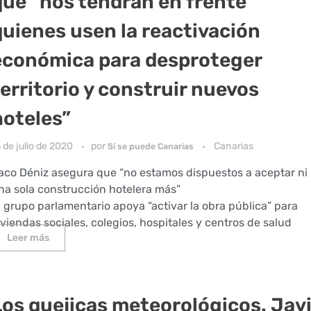
que “nos tendrán en frente
quienes usen la reactivación
económica para desproteger
territorio y construir nuevos
hoteles”
 de julio de 2020
por
Canarias
Sí se puede Canarias
aco Déniz asegura que “no estamos dispuestos a aceptar ni
na sola construcción hotelera más”
l grupo parlamentario apoya “activar la obra pública” para
iviendas sociales, colegios, hospitales y centros de salud
Leer más
Los quejicas meteorológicos. Jav