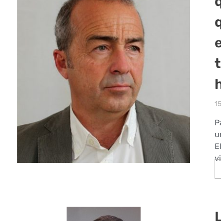
15
P
u
E
v