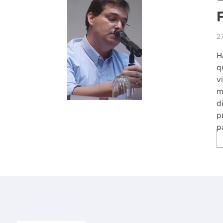
2
H
q
v
m
d
p
p