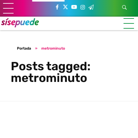
Sí se puede Canarias
Únete al movimiento ecosocialista
Portada
»
metrominuto
Posts tagged:
metrominuto