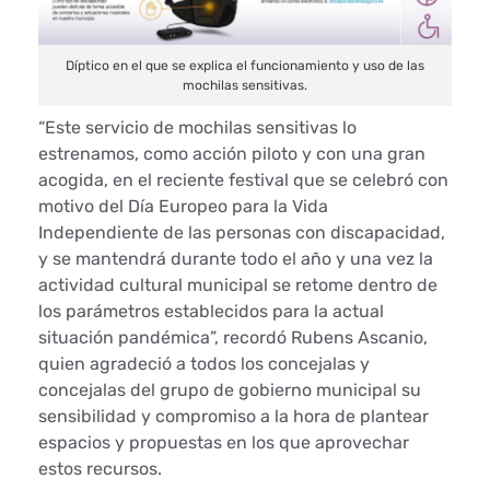
r
Díptico en el que se explica el funcionamiento y uso de las
s
mochilas sensitivas.
o
“Este servicio de mochilas sensitivas lo
estrenamos, como acción piloto y con una gran
n
acogida, en el reciente festival que se celebró con
motivo del Día Europeo para la Vida
a
Independiente de las personas con discapacidad,
y se mantendrá durante todo el año y una vez la
s
actividad cultural municipal se retome dentro de
s
los parámetros establecidos para la actual
situación pandémica”, recordó Rubens Ascanio,
o
quien agradeció a todos los concejalas y
concejalas del grupo de gobierno municipal su
r
sensibilidad y compromiso a la hora de plantear
espacios y propuestas en los que aprovechar
d
estos recursos.