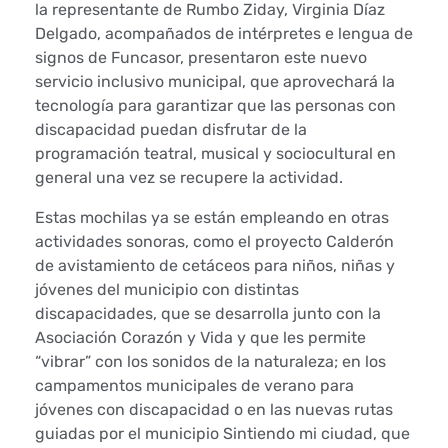
o
la representante de Rumbo Ziday, Virginia Díaz
Delgado, acompañados de intérpretes e lengua de
g
signos de Funcasor, presentaron este nuevo
servicio inclusivo municipal, que aprovechará la
r
tecnología para garantizar que las personas con
a
discapacidad puedan disfrutar de la
programación teatral, musical y sociocultural en
m
general una vez se recupere la actividad.
a
Estas mochilas ya se están empleando en otras
actividades sonoras, como el proyecto Calderón
c
de avistamiento de cetáceos para niños, niñas y
jóvenes del municipio con distintas
i
discapacidades, que se desarrolla junto con la
Asociación Corazón y Vida y que les permite
ó
“vibrar” con los sonidos de la naturaleza; en los
n
campamentos municipales de verano para
jóvenes con discapacidad o en las nuevas rutas
s
guiadas por el municipio Sintiendo mi ciudad, que