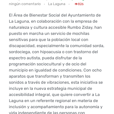
ningún comentario
La Laguna
a
👁️
826
L
El Área de Bienestar Social del Ayuntamiento de
La Laguna, en colaboración con la empresa de
a
naturaleza y cultura accesible Rumbo Ziday, han
puesto en marcha un servicio de mochilas
g
sensitivas para que la población local con
discapacidad, especialmente la comunidad sorda,
u
sordociega, con hipoacusia o con trastorno del
n
espectro autista, pueda disfrutar de la
programación sociocultural y de ocio del
a
municipio en igualdad de condiciones. Con ocho
aparatos que transforman y transmiten los
a
sonidos a través de vibraciones, esta iniciativa se
incluye en la nueva estrategia municipal de
c
accesibilidad integral, que quiere convertir a La
e
Laguna en un referente regional en materia de
inclusión y acompañamiento para la autonomía y
r
vida independiente de las personas con