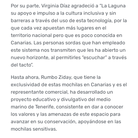
Por su parte, Virginia Díaz agradeció a “La Laguna
v
su apoyo e impulso a la cultura inclusiva y sin
barreras a través del uso de esta tecnología, por la
o
que cada vez apuestan más lugares en el
territorio nacional pero que es poco conocida en
s
Canarias. Las personas sordas que han empleado
e
este sistema nos transmiten que les ha abierto un
nuevo horizonte, al permitirles “escuchar” a través
r
del tacto”.
v
Hasta ahora, Rumbo Ziday, que tiene la
exclusividad de estas mochilas en Canarias y es el
i
representante comercial, ha desarrollado un
proyecto educativo y divulgativo del medio
c
marino de Tenerife, consistente en dar a conocer
i
los valores y las amenazas de este espacio para
avanzar en su conservación, apoyándose en las
o
mochilas sensitivas.