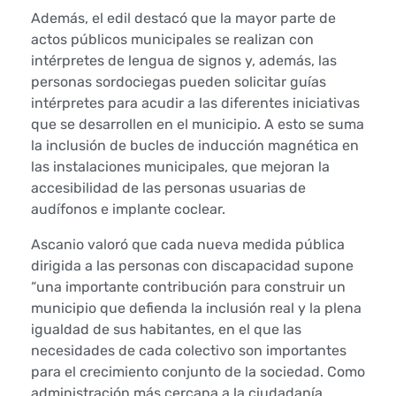
a
Además, el edil destacó que la mayor parte de
actos públicos municipales se realizan con
s
intérpretes de lengua de signos y, además, las
y
personas sordociegas pueden solicitar guías
intérpretes para acudir a las diferentes iniciativas
s
que se desarrollen en el municipio. A esto se suma
la inclusión de bucles de inducción magnética en
o
las instalaciones municipales, que mejoran la
accesibilidad de las personas usuarias de
r
audífonos e implante coclear.
d
Ascanio valoró que cada nueva medida pública
o
dirigida a las personas con discapacidad supone
“una importante contribución para construir un
c
municipio que defienda la inclusión real y la plena
igualdad de sus habitantes, en el que las
i
necesidades de cada colectivo son importantes
para el crecimiento conjunto de la sociedad. Como
e
administración más cercana a la ciudadanía,