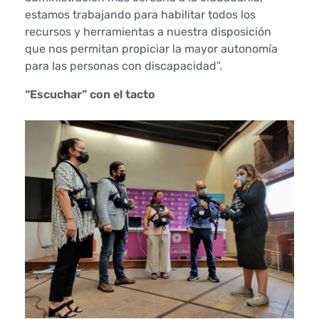
g
estamos trabajando para habilitar todos los
recursos y herramientas a nuestra disposición
a
que nos permitan propiciar la mayor autonomía
para las personas con discapacidad”.
s
“Escuchar” con el tacto
c
o
n
u
n
n
u
e