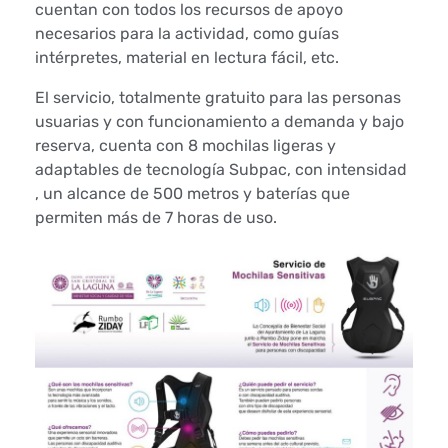
cuentan con todos los recursos de apoyo
o
necesarios para la actividad, como guías
intérpretes, material en lectura fácil, etc.
n
El servicio, totalmente gratuito para las personas
o
usuarias y con funcionamiento a demanda y bajo
r
reserva, cuenta con 8 mochilas ligeras y
adaptables de tecnología Subpac, con intensidad
a
, un alcance de 500 metros y baterías que
permiten más de 7 horas de uso.
a
l
a
s
p
e