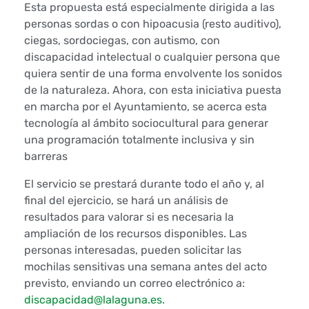
d
Esta propuesta está especialmente dirigida a las
personas sordas o con hipoacusia (resto auditivo),
e
ciegas, sordociegas, con autismo, con
discapacidad intelectual o cualquier persona que
m
quiera sentir de una forma envolvente los sonidos
o
de la naturaleza. Ahora, con esta iniciativa puesta
en marcha por el Ayuntamiento, se acerca esta
c
tecnología al ámbito sociocultural para generar
una programación totalmente inclusiva y sin
h
barreras
i
El servicio se prestará durante todo el año y, al
final del ejercicio, se hará un análisis de
l
resultados para valorar si es necesaria la
ampliación de los recursos disponibles. Las
a
personas interesadas, pueden solicitar las
s
mochilas sensitivas una semana antes del acto
previsto, enviando un correo electrónico a:
s
discapacidad@lalaguna.es
.