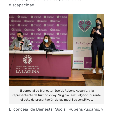
discapacidad.
c
a
t
o
d
a
s
u
El concejal de Bienestar Social, Rubens Ascanio, y la
p
representante de Rumbo Ziday, Virginia Díaz Delgado, durante
el acto de presentación de las mochilas sensitivas.
r
El concejal de Bienestar Social, Rubens Ascanio, y