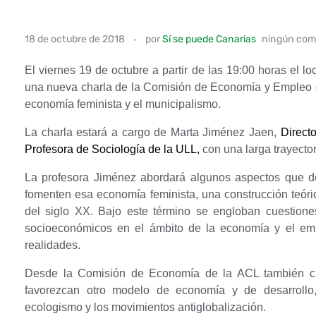
U
18 de octubre de 2018
por
Sí se puede Canarias
ningún com
n
El viernes 19 de octubre a partir de las 19:00 horas el 
i
una nueva charla de la Comisión de Economía y Empleo d
economía feminista y el municipalismo.
d
La charla estará a cargo de Marta Jiménez Jaen,
Direct
@
Profesora de Sociología de la ULL,
con una larga trayector
s
La profesora Jiménez abordará algunos aspectos que d
fomenten esa economía feminista, una construcción teóri
s
del siglo XX. Bajo este término se engloban cuestion
socioeconómicos en el ámbito de la economía y el emp
e
realidades.
p
Desde la Comisión de Economía de la ACL también cre
favorezcan otro modelo de economía y de desarrollo,
u
ecologismo y los movimientos antiglobalización.