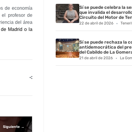
Sí se puede celebra la s
ros de economía
que invalida el desarroll
 el profesor de
Circuito del Motor de Te
riencia del área
22 de abril de 2026
Teneri
de Madrid o la
Sí se puede rechaza la 
antidemocrática del pr
del Cabildo de La Gomer
21 de abril de 2026
La Go
Siguiente