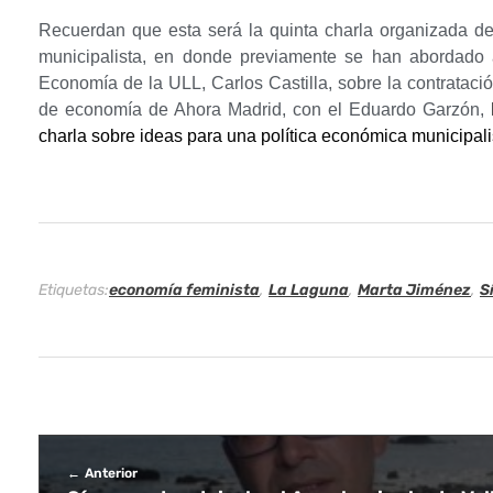
e
Recuerdan que esta será la quinta charla organizada 
d
municipalista, en donde previamente se han abordado as
Economía de la ULL, Carlos Castilla, sobre la contrataci
e
de economía de Ahora Madrid, con el Eduardo Garzón,
charla sobre ideas para una política económica municipalis
y
l
a
C
Etiquetas:
economía feminista
,
La Laguna
,
Marta Jiménez
,
S
o
m
i
s
Anterior