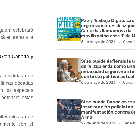
Paz y Trabajo Digno. Las
organizaciones de izqui
iguera celebrará
Canarias llamamos a la
movilización este 1º de 
á en torno a la
6 de mayo de 2026
Canari
 Gran Canaria y
Sí se puede defiende la 
de la izquierda como un
necesidad urgente ante 
ha medidas que
contexto político actual
6 de mayo de 2026
Canari
últimas décadas
en los aspectos
 potencia estas
Sí se puede Canarias rec
intervención policial en 
manifestación contra C
ternativas que
Alma
27 de abril de 2026
Teneri
almente con el