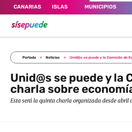
CANARIAS
ISLAS
MUNICIPIOS
Sí se puede Canarias
Únete al movimiento ecosocialista
Portada
»
Noticias
»
Unid@s se puede y la Comisión de E
Unid@s se puede y la 
charla sobre economía
Esta será la quinta charla organizada desde abri