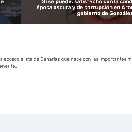
le
Sí se puede, satisfecho con la con
época oscura y de corrupción en Aron
gobierno de Gonzále
ca ecosocialista de Canarias que nace con las importantes m
nerife..