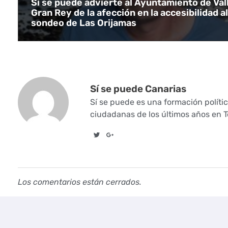
Sí se puede advierte al Ayuntamiento de Val
i
Gran Rey de la afección en la accesibilidad al
sondeo de Las Orijamas
ó
n
d
Sí se puede Canarias
e
Sí se puede es una formación políti
ciudadanas de los últimos años en Te
E
c
o
Los comentarios están cerrados.
n
o