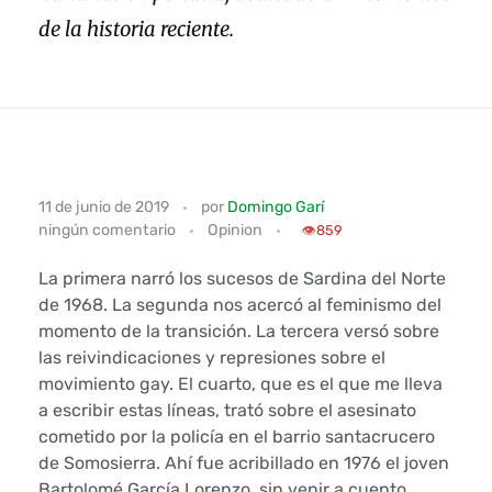
de la historia reciente.
D
11 de junio de 2019
por
Domingo Garí
ningún comentario
Opinion
o
👁️
859
m
La primera narró los sucesos de Sardina del Norte
de 1968. La segunda nos acercó al feminismo del
i
momento de la transición. La tercera versó sobre
las reivindicaciones y represiones sobre el
n
movimiento gay. El cuarto, que es el que me lleva
a escribir estas líneas, trató sobre el asesinato
g
cometido por la policía en el barrio santacrucero
o
de Somosierra. Ahí fue acribillado en 1976 el joven
Bartolomé García Lorenzo, sin venir a cuento.