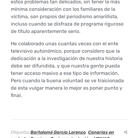
a
estos problemas tan delicados, sin tener la más
mínima consideración con los familiares de la
.
víctima, son propios del periodismo amarillista,
incluso cuando se disfraza de programa riguroso
C
de título aparentemente serio.
ó
He colaborado unas cuantas veces con el ente
televisivo autonómico, porque considero que la
m
dedicación a la investigación de nuestra historia
o
debe ser difundida, y que nuestra gente pueda
tener acceso masivo a ese tipo de información.
s
Pero cuando la buena voluntad se ve traicionada
de esta vulgar manera lo mejor es poner punto y
e
final.
m
a
n
Etiquetas:
Bartolomé García Lorenzo
,
Canarias en