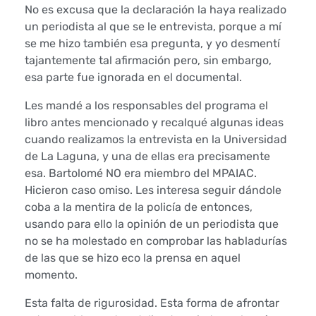
No es excusa que la declaración la haya realizado
a
un periodista al que se le entrevista, porque a mí
se me hizo también esa pregunta, y yo desmentí
s
tajantemente tal afirmación pero, sin embargo,
esa parte fue ignorada en el documental.
e
Les mandé a los responsables del programa el
n
libro antes mencionado y recalqué algunas ideas
p
cuando realizamos la entrevista en la Universidad
de La Laguna, y una de ellas era precisamente
o
esa. Bartolomé NO era miembro del MPAIAC.
Hicieron caso omiso. Les interesa seguir dándole
r
coba a la mentira de la policía de entonces,
usando para ello la opinión de un periodista que
t
no se ha molestado en comprobar las habladurías
a
de las que se hizo eco la prensa en aquel
momento.
d
Esta falta de rigurosidad. Esta forma de afrontar