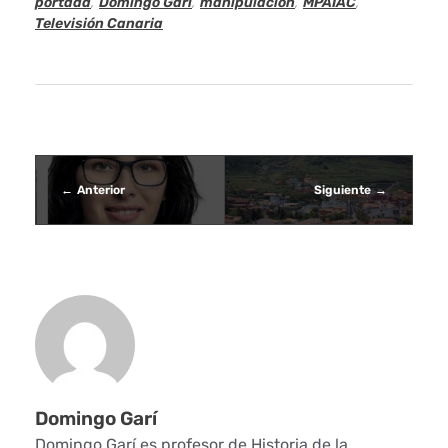
portada
,
Domingo Garí
,
manipulación
,
MPAIAC
,
i
Televisión Canaria
p
u
l
a
Anterior
Siguiente
l
a
h
i
s
Domingo Garí
t
Domingo Garí es profesor de Historia de la