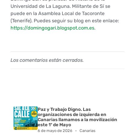
Universidad de La Laguna. Militante de Sí se
o
puede en la Asamblea Local de Tacoronte
(Tenerife). Puedes seguir su blog en este enlace:
r
https://domingogari.blogspot.com.es
.
i
a
Los comentarios están cerrados.
Paz y Trabajo Digno. Las
organizaciones de izquierda en
Canarias llamamos a la movilización
este 1º de Mayo
6 de mayo de 2026
Canarias