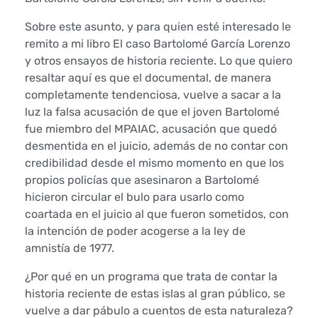
G
Sobre este asunto, y para quien esté interesado le
a
remito a mi libro El caso Bartolomé García Lorenzo
y otros ensayos de historia reciente. Lo que quiero
r
resaltar aquí es que el documental, de manera
completamente tendenciosa, vuelve a sacar a la
í
luz la falsa acusación de que el joven Bartolomé
fue miembro del MPAIAC, acusación que quedó
:
desmentida en el juicio, además de no contar con
C
credibilidad desde el mismo momento en que los
propios policías que asesinaron a Bartolomé
a
hicieron circular el bulo para usarlo como
coartada en el juicio al que fueron sometidos, con
n
la intención de poder acogerse a la ley de
amnistía de 1977.
a
¿Por qué en un programa que trata de contar la
r
historia reciente de estas islas al gran público, se
i
vuelve a dar pábulo a cuentos de esta naturaleza?