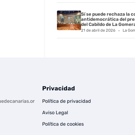
Sí se puede rechaza la 
antidemocrática del pr
del Cabildo de La Gomer
21 de abril de 2026
La Go
Privacidad
edecanarias.or
Política de privacidad
Aviso Legal
Política de cookies