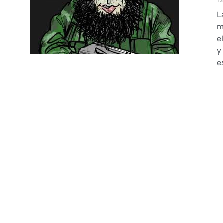
1
L
m
e
y
e