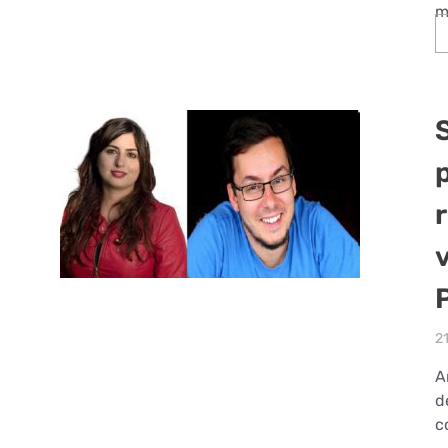
m
2
A
d
c