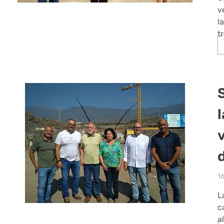
v
l
t
S
1
L
c
a