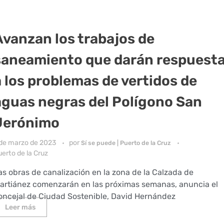
Avanzan los trabajos de
saneamiento que darán respuest
a los problemas de vertidos de
aguas negras del Polígono San
Jerónimo
 de marzo de 2023
por
Sí se puede | Puerto de la Cruz
erto de la Cruz
as obras de canalización en la zona de la Calzada de
artiánez comenzarán en las próximas semanas, anuncia el
oncejal de Ciudad Sostenible, David Hernández
Leer más