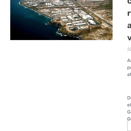
a
2
A
p
a
D
e
G
G