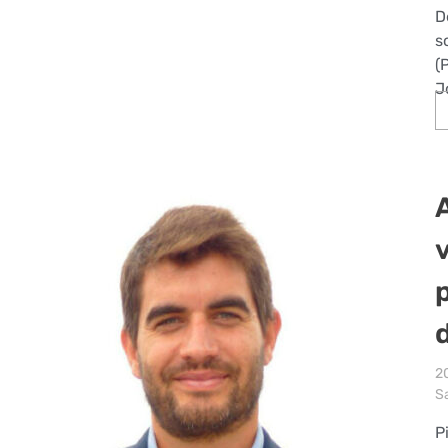
D
s
(
J
2
S
P