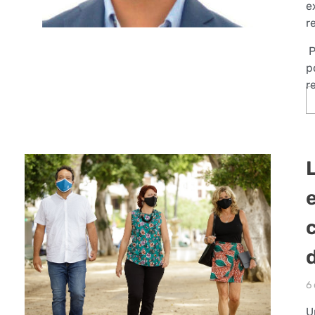
e
r
P
p
r
6
U