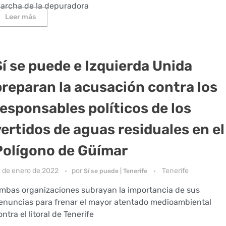
archa de la depuradora
Leer más
Sí se puede e Izquierda Unida
preparan la acusación contra los
responsables políticos de los
vertidos de aguas residuales en el
Polígono de Güímar
1 de enero de 2022
por
Tenerife
Sí se puede | Tenerife
mbas organizaciones subrayan la importancia de sus
enuncias para frenar el mayor atentado medioambiental
ontra el litoral de Tenerife