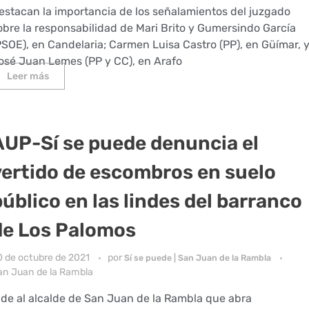
estacan la importancia de los señalamientos del juzgado
obre la responsabilidad de Mari Brito y Gumersindo García
PSOE), en Candelaria; Carmen Luisa Castro (PP), en Güímar, 
osé Juan Lemes (PP y CC), en Arafo
Leer más
AUP-Sí se puede denuncia el
vertido de escombros en suelo
público en las lindes del barranco
de Los Palomos
0 de octubre de 2021
por
Sí se puede | San Juan de la Rambla
an Juan de la Rambla
ide al alcalde de San Juan de la Rambla que abra