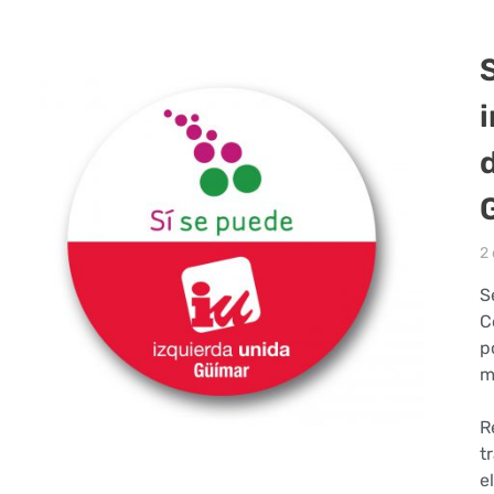
2
S
C
p
m
R
t
e