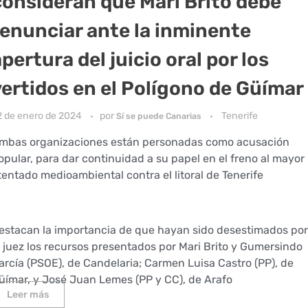
consideran que Mari Brito debe
renunciar ante la inminente
pertura del juicio oral por los
vertidos en el Polígono de Güímar
2 de enero de 2024
por
Tenerife
Sí se puede Canarias
mbas organizaciones están personadas como acusación
opular, para dar continuidad a su papel en el freno al mayor
tentado medioambiental contra el litoral de Tenerife
estacan la importancia de que hayan sido desestimados por
l juez los recursos presentados por Mari Brito y Gumersindo
arcía (PSOE), de Candelaria; Carmen Luisa Castro (PP), de
üímar, y José Juan Lemes (PP y CC), de Arafo
Leer más