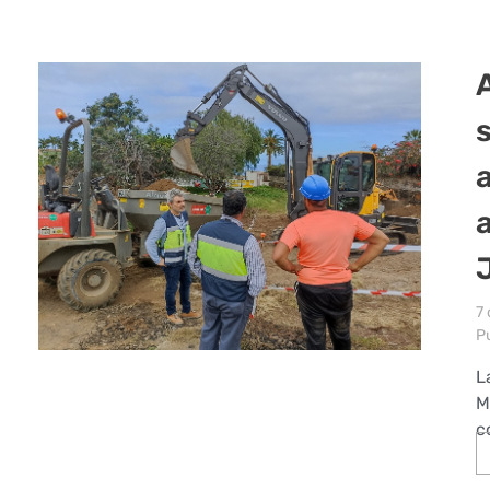
7
Pu
L
M
c