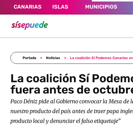
CANARIAS
ISLAS
MUNICIPIOS
Sí se puede Canarias
Únete al movimiento ecosocialista
Portada
»
Noticias
»
La coalición Sí Podemos Canarias av
La coalición Sí Podemo
fuera antes de octubr
Paco Déniz pide al Gobierno convocar la Mesa de l
nuestro producto del país antes de traer papa ingl
producto local y denunciar el falso etiquetaje”