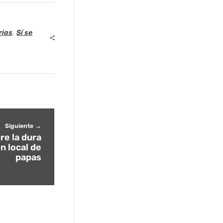
rias
,
Sí se
Siguiente
re la dura
n local de
papas