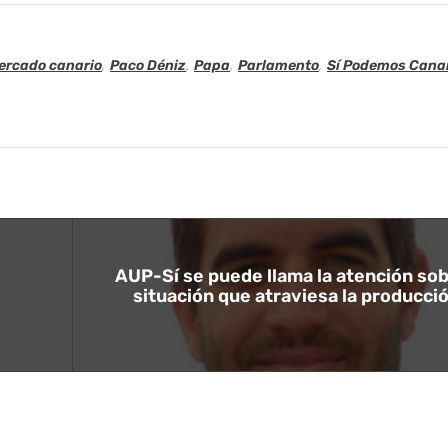
ercado canario
,
Paco Déniz
,
Papa
,
Parlamento
,
Sí Podemos Cana
AUP-Sí se puede llama la atención sob
situación que atraviesa la producció