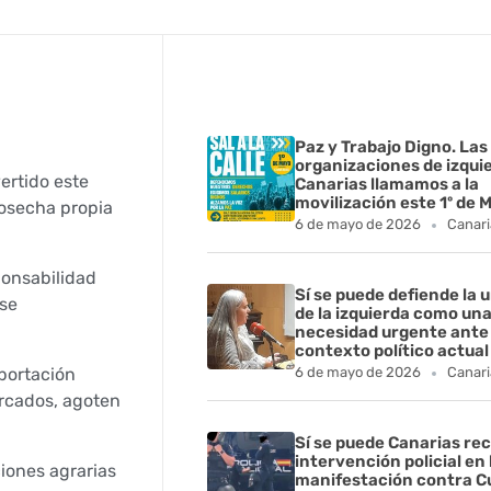
Paz y Trabajo Digno. Las
organizaciones de izqui
ertido este
Canarias llamamos a la
movilización este 1º de 
cosecha propia
6 de mayo de 2026
Canari
ponsabilidad
Sí se puede defiende la 
 se
de la izquierda como un
necesidad urgente ante 
contexto político actual
portación
6 de mayo de 2026
Canari
ercados, agoten
Sí se puede Canarias rec
intervención policial en 
iones agrarias
manifestación contra C