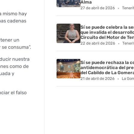
Alma
27 de abril de 2026
Teneri
ra mismo hay
eñas cadenas
Sí se puede celebra la s
que invalida el desarroll
Circuito del Motor de Te
 tener un
22 de abril de 2026
Teneri
y se consuma”.
ducir nuestra
Sí se puede rechaza la 
iones como de
antidemocrática del pr
del Cabildo de La Gomer
cuada y
21 de abril de 2026
La Go
iar el falso