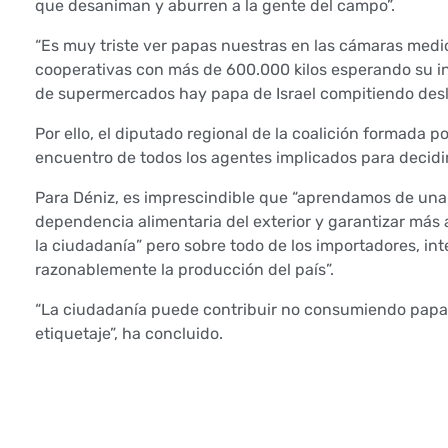
que desaniman y aburren a la gente del campo”.
ó
“Es muy triste ver papas nuestras en las cámaras medio
cooperativas con más de 600.000 kilos esperando su 
n
de supermercados hay papa de Israel compitiendo desle
S
Por ello, el diputado regional de la coalición formada
encuentro de todos los agentes implicados para decidir
í
Para Déniz, es imprescindible que “aprendamos de una 
P
dependencia alimentaria del exterior y garantizar más 
o
la ciudadanía” pero sobre todo de los importadores, i
razonablemente la producción del país”.
d
“La ciudadanía puede contribuir no consumiendo papas d
e
etiquetaje”, ha concluido.
m
o