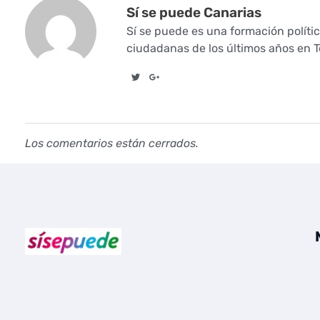
Sí se puede Canarias
i
Sí se puede es una formación políti
s
ciudadanas de los últimos años en Te
a
d
e
Los comentarios están cerrados.
q
u
e
“
Sí se puede Canarias
Únete al movimiento ecosocialista
s
i