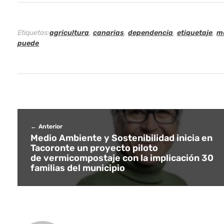
s
C
Etiquetas:
agricultura
,
canarias
,
dependencia
,
etiquetaje
,
m
puede
a
n
a
r
Anterior
i
Medio Ambiente y Sostenibilidad inicia en
Tacoronte un proyecto piloto
a
de vermicompostaje con la implicación 30
familias del municipio
s
a
v