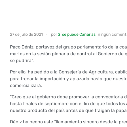
L
27 de julio de 2021
por
Sí se puede Canarias
ningún comenta
a
Paco Déniz, portavoz del grupo parlamentario de la coa
c
martes en la sesión plenaria de control al Gobierno de
se pudrirá”.
o
Por ello, ha pedido a la Consejería de Agricultura, cab
a
para frenar la importación y aplazarla hasta que nuest
comercializará.
l
“Creo que el gobierno debe promover la convocatoria 
i
hasta finales de septiembre con el fin de que todos l
nuestro producto del país antes de que traigan la papa 
c
Déniz ha hecho este “llamamiento sincero desde la pre
i