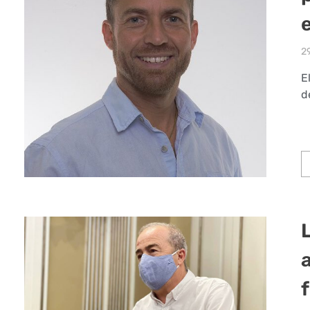
2
E
d