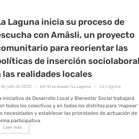
La Laguna inicia su proceso de
escucha con Amâsli, un proyecto
comunitario para reorientar las
políticas de inserción sociolabora
 las realidades locales
 de julio de 2022
por
La Laguna
Sí se puede | La Laguna
a iniciativa de Desarrollo Local y Bienestar Social trabajará
on todos los colectivos y en todos los distritos para ‘mapear’
as necesidades y establecer las prioridades de actuación de
orma participativa
Leer más