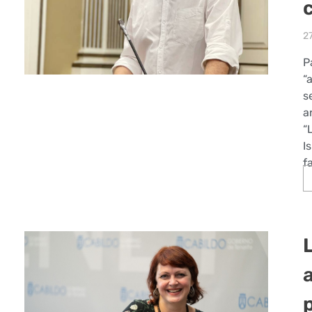
27
P
“
s
a
“
I
f