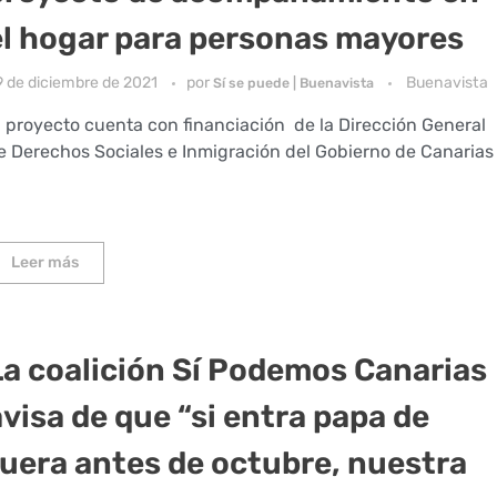
el hogar para personas mayores
9 de diciembre de 2021
por
Buenavista
Sí se puede | Buenavista
l proyecto cuenta con financiación de la Dirección General
e Derechos Sociales e Inmigración del Gobierno de Canarias
Leer más
La coalición Sí Podemos Canarias
avisa de que “si entra papa de
fuera antes de octubre, nuestra