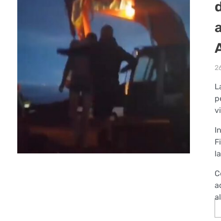
2
L
p
v
I
F
l
C
a
a