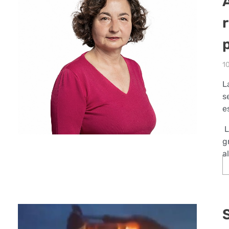
1
L
s
e
L
g
a