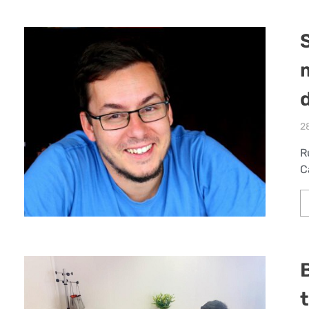
28
R
C