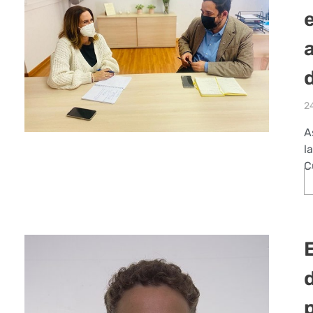
2
A
l
C