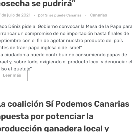
cosecha se pudrirá”
 de julio de 2021
por
Canarias
Sí se puede Canarias
aco Déniz pide al Gobierno convocar la Mesa de la Papa par
arrancar un compromiso de no importación hasta finales de
eptiembre con el fin de agotar nuestro producto del país
ntes de traer papa inglesa o de Israel”
La ciudadanía puede contribuir no consumiendo papas de
srael y, sobre todo, exigiendo el producto local y denunciar e
also etiquetaje”
Leer más
La coalición Sí Podemos Canarias
apuesta por potenciar la
producción ganadera local y