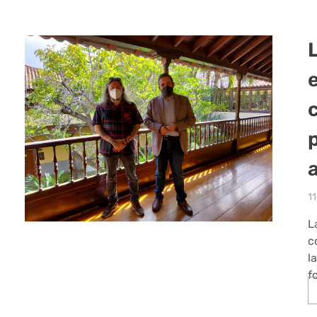
a
11
L
c
l
f