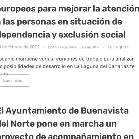
europeos para mejorar la atenció
a las personas en situación de
dependencia y exclusión social
4 de febrero de 2022
por
La Laguna
Sí se puede | La Laguna
scanio mantiene varias reuniones de trabajo para analizar
as posibilidades de desarrollo en La Laguna del Canarias te
uida
Leer más
El Ayuntamiento de Buenavista
del Norte pone en marcha un
proyecto de acompañamiento en