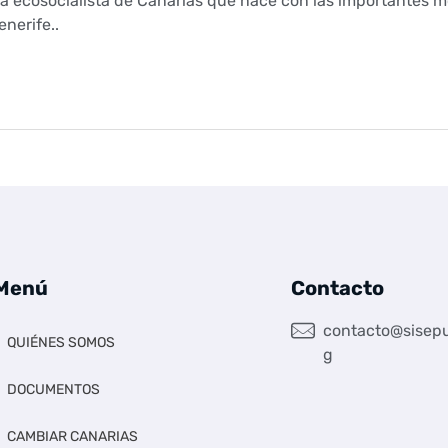
ca ecosocialista de Canarias que nace con las importantes m
nerife..
Menú
Contacto
contacto@sisepu
QUIÉNES SOMOS
g
DOCUMENTOS
CAMBIAR CANARIAS