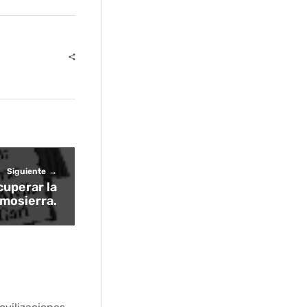
Siguiente
cuperar la
omosierra.