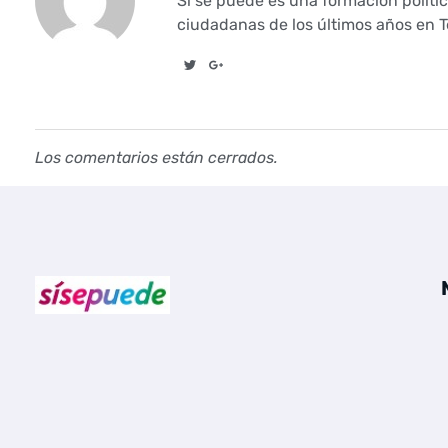
s
Sí se puede es una formación políti
ciudadanas de los últimos años en Te
u
s
c
Los comentarios están cerrados.
u
e
n
t
Sí se puede Canarias
Únete al movimiento ecosocialista
a
s
y