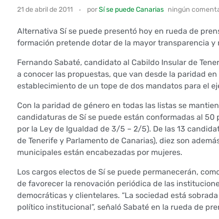
A
21 de abril de 2011
por
Sí se puede Canarias
ningún comenta
l
Alternativa Sí se puede presentó hoy en rueda de prens
t
formación pretende dotar de la mayor transparencia y ri
e
Fernando Sabaté, candidato al Cabildo Insular de Tener
a conocer las propuestas, que van desde la paridad en l
r
establecimiento de un tope de dos mandatos para el eje
n
Con la paridad de género en todas las listas se mantien
candidaturas de Sí se puede están conformadas al 50 p
a
por la Ley de Igualdad de 3/5 – 2/5). De las 13 candidat
de Tenerife y Parlamento de Canarias), diez son además
t
municipales están encabezadas por mujeres.
i
Los cargos electos de Sí se puede permanecerán, como
de favorecer la renovación periódica de las institucion
v
democráticas y clientelares. “La sociedad está sobrad
a
político institucional”, señaló Sabaté en la rueda de pre