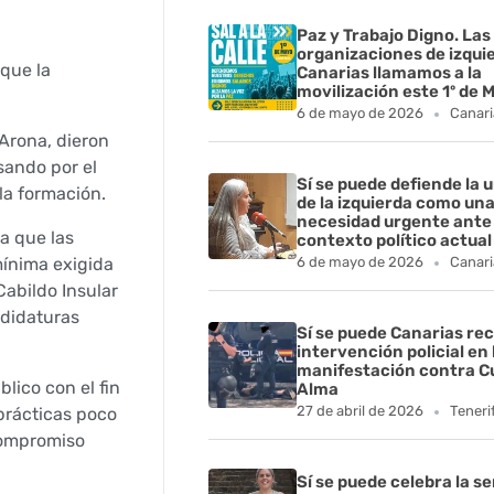
Paz y Trabajo Digno. Las
organizaciones de izqui
 que la
Canarias llamamos a la
movilización este 1º de 
6 de mayo de 2026
Canari
 Arona, dieron
sando por el
Sí se puede defiende la 
la formación.
de la izquierda como un
necesidad urgente ante 
a que las
contexto político actual
mínima exigida
6 de mayo de 2026
Canari
Cabildo Insular
ndidaturas
Sí se puede Canarias rec
intervención policial en 
manifestación contra C
ico con el fin
Alma
27 de abril de 2026
Teneri
 prácticas poco
 compromiso
Sí se puede celebra la s