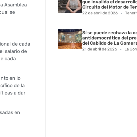
que invalida el desarroll
 la Asamblea
Circuito del Motor de Te
cual se
22 de abril de 2026
Teneri
Sí se puede rechaza la 
antidemocrática del pr
del Cabildo de La Gomer
ional de cada
21 de abril de 2026
La Go
l salario de
de cada
nto en lo
ífico de la
íticas a dar
asadas en