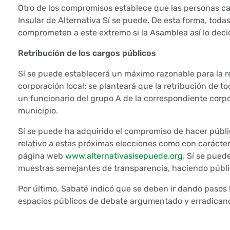
S
Otro de los compromisos establece que las personas c
Insular de Alternativa Sí se puede. De esta forma, toda
í
comprometen a este extremo si la Asamblea así lo decid
s
Retribución de los cargos públicos
e
Sí se puede establecerá un máximo razonable para la r
corporación local: se planteará que la retribución de t
p
un funcionario del grupo A de la correspondiente corpo
municipio.
u
Sí se puede ha adquirido el compromiso de hacer públic
e
relativo a estas próximas elecciones como con carácter
página web
www.alternativasisepuede.org
. Sí se pued
d
muestras semejantes de transparencia, haciendo públic
e
Por último, Sabaté indicó que se deben ir dando paso
espacios públicos de debate argumentado y erradicando
h
a