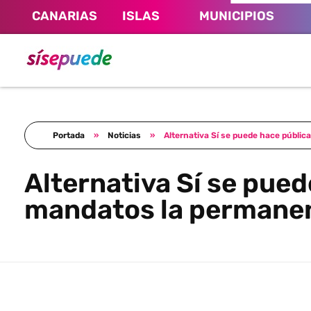
CANARIAS
ISLAS
MUNICIPIOS
Sí se puede Canarias
Únete al movimiento ecosocialista
Portada
»
Noticias
»
Alternativa Sí se puede hace públic
Alternativa Sí se pued
mandatos la permanen