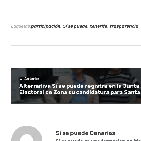
c
e
Etiquetas:
participación
,
Sí se puede
,
tenerife
,
trasparencia
p
ú
b
l
Anterior
Alternativa Sí se puede registra en la Junta
i
Electoral de Zona su candidatura para Santa
c
a
s
Sí se puede Canarias