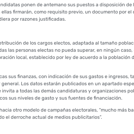
andidatas ponen de antemano sus puestos a disposición de
s ellas firmarán, como requisito previo, un documento por el 
iera por razones justificadas.
etribución de los cargos electos, adaptada al tamaño poblac
odas las personas electas no pueda superar, en ningún caso, e
ración local, establecido por ley de acuerdo a la población 
as sus finanzas, con indicación de sus gastos e ingresos, ta
 general. Los datos estarán publicados en un apartado espec
e invita a todas las demás candidaturas y organizaciones pol
os sus niveles de gasto y sus fuentes de financiación.
s hacia otro modelo de campañas electorales, “mucho más b
 el derroche actual de medios publicitarios”.