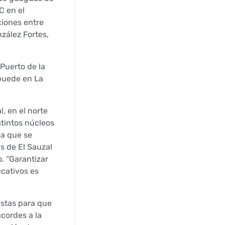
C en el
xiones entre
zález Fortes,
Puerto de la
 puede en La
, en el norte
stintos núcleos
ma que se
as de El Sauzal
. “Garantizar
ucativos es
estas para que
cordes a la