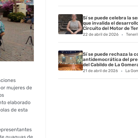
Sí se puede celebra la s
que invalida el desarroll
Circuito del Motor de Te
22 de abril de 2026
Teneri
Sí se puede rechaza la 
antidemocrática del pr
del Cabildo de La Gomer
21 de abril de 2026
La Go
aciones
por mujeres de
os
nto elaborado
olas de esta
representantes
s de guaguas de