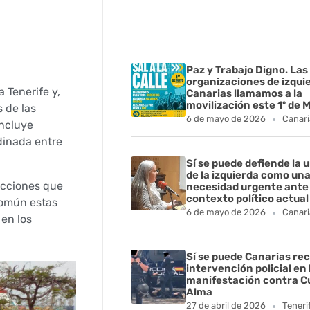
Paz y Trabajo Digno. Las
organizaciones de izqui
 Tenerife y,
Canarias llamamos a la
movilización este 1º de 
s de las
6 de mayo de 2026
Canari
oncluye
dinada entre
Sí se puede defiende la 
de la izquierda como un
 acciones que
necesidad urgente ante 
contexto político actual
 común estas
6 de mayo de 2026
Canari
 en los
Sí se puede Canarias rec
intervención policial en 
manifestación contra C
Alma
27 de abril de 2026
Teneri