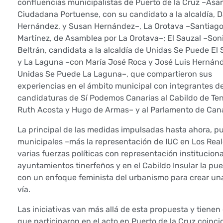
s
confluencias municipalistas de Puerto de la Cruz –As
Ciudadana Portuense, con su candidato a la alcaldía, 
u
Hernández, y Susan Hernández–, La Orotava –Santiag
Martínez, de Asamblea por La Orotava–; El Sauzal –Son
b
Beltrán, candidata a la alcaldía de Unidas Se Puede El 
y La Laguna –con María José Roca y José Luis Hernánd
r
Unidas Se Puede La Laguna–, que compartieron sus
a
experiencias en el ámbito municipal con integrantes de
candidaturas de Sí Podemos Canarias al Cabildo de Ten
y
Ruth Acosta y Hugo de Armas– y al Parlamento de Cana
a
La principal de las medidas impulsadas hasta ahora, 
municipales –más la representación de IUC en Los Real
e
varias fuerzas políticas con representación institucio
ayuntamientos tinerfeños y en el Cabildo Insular la pu
l
con un enfoque feminista del urbanismo para crear una
p
vía.
a
Las iniciativas van más allá de esta propuesta y tiene
que participaron en el acto en Puerto de la Cruz coinci