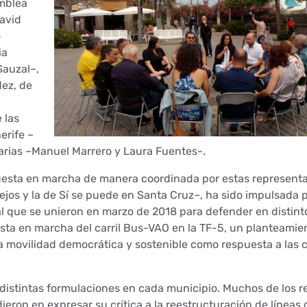
amblea
David
o
ia
Sauzal–,
ez, de
 las
erife –
rias –Manuel Marrero y Laura Fuentes-.
puesta en marcha de manera coordinada por estas represent
ejos y la de Sí se puede en Santa Cruz–, ha sido impulsada 
nal que se unieron en marzo de 2018 para defender en distint
esta en marcha del carril Bus-VAO en la TF-5, un planteamie
 movilidad democrática y sostenible como respuesta a las c
n distintas formulaciones en cada municipio. Muchos de los 
dieron en expresar su crítica a la reestructuración de línea