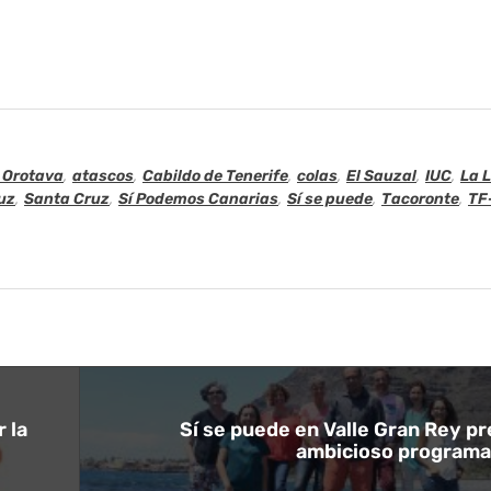
 Orotava
,
atascos
,
Cabildo de Tenerife
,
colas
,
El Sauzal
,
IUC
,
La 
ruz
,
Santa Cruz
,
Sí Podemos Canarias
,
Sí se puede
,
Tacoronte
,
TF
 la
Sí se puede en Valle Gran Rey p
ambicioso programa 