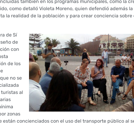
 incluidas también en los programas municipales, como la cr
ido, como detalló Violeta Moreno, quien defendió además la
a la realidad de la población y para crear conciencia sobre 
ra de Sí
iseño de
ación con
osta
ión de los
de
 que no se
cializada
turistas al
arias
mínima
 por zonas
ue están concienciados con el uso del transporte público al s