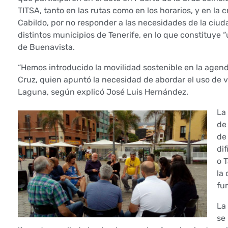
p
TITSA, tanto en las rutas como en los horarios, y en la
Cabildo, por no responder a las necesidades de la ciuda
e
distintos municipios de Tenerife, en lo que constituye
de Buenavista.
l
“Hemos introducido la movilidad sostenible en la agend
d
Cruz, quien apuntó la necesidad de abordar el uso de 
Laguna, según explicó José Luis Hernández.
e
La
l
de
a
de
dif
s
o 
la
i
fu
n
La
se
i