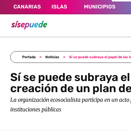
CANARIAS
ISLAS
MUNICIPIOS
Sí se puede Canarias
Únete al movimiento ecosocialista
Portada
»
Noticias
»
Sí se puede subraya el papel de las i
Sí se puede subraya el 
creación de un plan de
La organización ecosocialista participa en un acto 
instituciones públicas