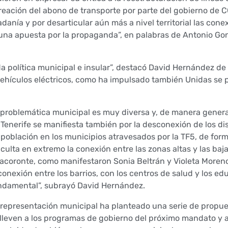
 creación del abono de transporte por parte del gobierno de C
danía y por desarticular aún más a nivel territorial las cone
 “una apuesta por la propaganda”, en palabras de Antonio Gon
a política municipal e insular”, destacó David Hernández de 
vehículos eléctricos, como ha impulsado también Unidas se
 problemática municipal es muy diversa y, de manera general
 Tenerife se manifiesta también por la desconexión de los di
 población en los municipios atravesados por la TF5, de for
iculta en extremo la conexión entre las zonas altas y las baj
Tacoronte, como manifestaron Sonia Beltrán y Violeta Moreno
 conexión entre los barrios, con los centros de salud y los ed
ndamental”, subrayó David Hernández.
 representación municipal ha planteado una serie de propu
 lleven a los programas de gobierno del próximo mandato y a