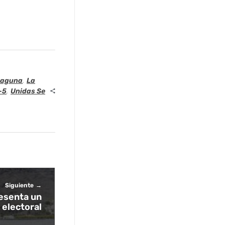
Laguna
,
La
-5
,
Unidas Se
Siguiente
resenta un
electoral