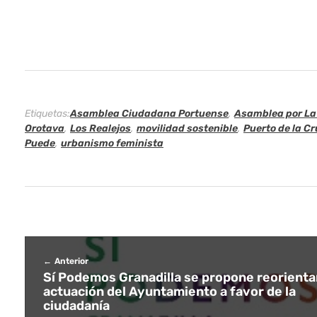
n
i
c
i
Etiquetas:
Asamblea Ciudadana Portuense
,
Asamblea por La
p
Orotava
,
Los Realejos
,
movilidad sostenible
,
Puerto de la C
Puede
,
urbanismo feminista
a
l
i
s
Anterior
t
Sí Podemos Granadilla se propone reorientar
actuación del Ayuntamiento a favor de la
a
ciudadanía