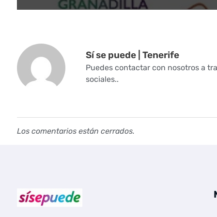
s
e
n
Sí se puede | Tenerife
l
Puedes contactar con nosotros a tra
sociales..
a
c
r
Los comentarios están cerrados.
e
a
c
i
Sí se puede Canarias
Únete al movimiento ecosocialista