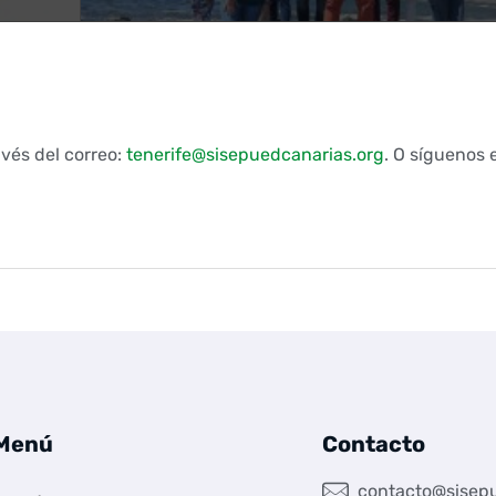
vés del correo:
tenerife@sisepuedcanarias.org
. O síguenos 
Menú
Contacto
contacto@sisepu