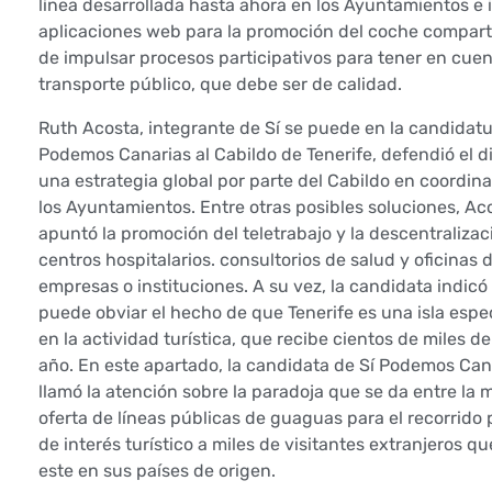
línea desarrollada hasta ahora en los Ayuntamientos e
c
aplicaciones web para la promoción del coche compart
de impulsar procesos participativos para tener en cuent
i
transporte público, que debe ser de calidad.
a
Ruth Acosta, integrante de Sí se puede en la candidatu
Podemos Canarias al Cabildo de Tenerife, defendió el d
t
una estrategia global por parte del Cabildo en coordin
los Ayuntamientos. Entre otras posibles soluciones, Ac
i
apuntó la promoción del teletrabajo y la descentralizac
centros hospitalarios. consultorios de salud y oficinas 
v
empresas o instituciones. A su vez, la candidata indicó
a
puede obviar el hecho de que Tenerife es una isla espe
en la actividad turística, que recibe cientos de miles de 
s
año. En este apartado, la candidata de Sí Podemos Can
llamó la atención sobre la paradoja que se da entre la 
m
oferta de líneas públicas de guaguas para el recorrido
de interés turístico a miles de visitantes extranjeros q
u
este en sus países de origen.