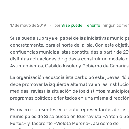
S
17 de mayo de 2019
por
Sí se puede | Tenerife
ningún comen
í
Sí se puede subraya el papel de las iniciativas municipa
s
concretamente, para el norte de la Isla. Con este objeti
confluencias municipalistas constituidas a partir de 
e
distintas actuaciones dirigidas a construir un modelo
Ayuntamientos, Cabildo Insular y Gobierno de Canarias
p
La organización ecosocialista participó este jueves, 16
u
debe promover la izquierda alternativa en las instituci
medidas, revisar la situación de los distintos municipi
e
programas políticos orientados en una misma dirección
d
Estuvieron presentes en el acto representantes de los
municipales de Sí se puede en Buenavista –Antonio G
e
Fortes– y Tacoronte –Violeta Moreno–, así como de