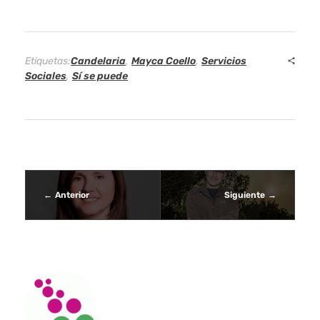
i
a
l
Etiquetas:
Candelaria
,
Mayca Coello
,
Servicios
Sociales
,
Sí se puede
e
s
d
e
Anterior
Siguiente
C
a
n
d