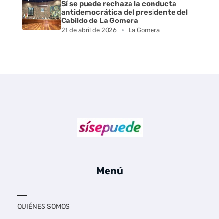
s
Sí se puede rechaza la conducta
antidemocrática del presidente del
p
Cabildo de La Gomera
21 de abril de 2026
La Gomera
r
o
p
u
e
s
Sí se puede Canarias
Únete al movimiento ecosocialista
t
Menú
a
s
QUIÉNES SOMOS