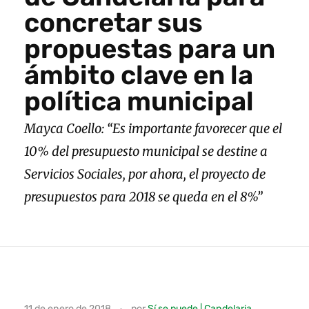
concretar sus
propuestas para un
ámbito clave en la
política municipal
Mayca Coello: “Es importante favorecer que el
10% del presupuesto municipal se destine a
Servicios Sociales, por ahora, el proyecto de
presupuestos para 2018 se queda en el 8%”
S
11 de enero de 2018
por
Sí se puede | Candelaria