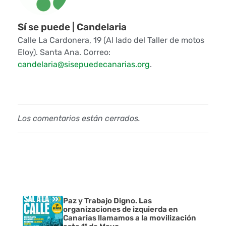
e
l
Sí se puede | Candelaria
Calle La Cardonera, 19 (Al lado del Taller de motos
a
Eloy). Santa Ana. Correo:
candelaria@sisepuedecanarias.org
.
r
i
a
Los comentarios están cerrados.
p
a
r
a
Paz y Trabajo Digno. Las
organizaciones de izquierda en
c
Canarias llamamos a la movilización