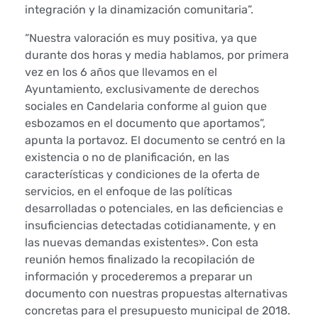
e
integración y la dinamización comunitaria”.
r
“Nuestra valoración es muy positiva, ya que
durante dos horas y media hablamos, por primera
s
vez en los 6 años que llevamos en el
Ayuntamiento, exclusivamente de derechos
o
sociales en Candelaria conforme al guion que
esbozamos en el documento que aportamos”,
n
apunta la portavoz. El documento se centró en la
a
existencia o no de planificación, en las
características y condiciones de la oferta de
l
servicios, en el enfoque de las políticas
desarrolladas o potenciales, en las deficiencias e
d
insuficiencias detectadas cotidianamente, y en
las nuevas demandas existentes». Con esta
e
reunión hemos finalizado la recopilación de
S
información y procederemos a preparar un
documento con nuestras propuestas alternativas
e
concretas para el presupuesto municipal de 2018.