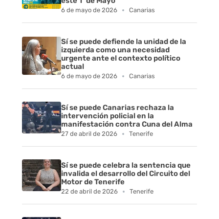
este 1º de Mayo
o
6 de mayo de 2026
Canarias
n
Sí se puede defiende la unidad de la
izquierda como una necesidad
c
urgente ante el contexto político
actual
r
6 de mayo de 2026
Canarias
e
Sí se puede Canarias rechaza la
t
intervención policial en la
manifestación contra Cuna del Alma
a
27 de abril de 2026
Tenerife
r
Sí se puede celebra la sentencia que
invalida el desarrollo del Circuito del
s
Motor de Tenerife
22 de abril de 2026
Tenerife
u