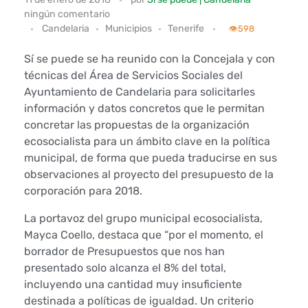
ningún comentario
í
Candelaria
Municipios
Tenerife
👁️
598
s
Sí se puede se ha reunido con la Concejala y con
e
técnicas del Área de Servicios Sociales del
Ayuntamiento de Candelaria para solicitarles
p
información y datos concretos que le permitan
concretar las propuestas de la organización
u
ecosocialista para un ámbito clave en la política
municipal, de forma que pueda traducirse en sus
e
observaciones al proyecto del presupuesto de la
d
corporación para 2018.
e
La portavoz del grupo municipal ecosocialista,
Mayca Coello, destaca que “por el momento, el
s
borrador de Presupuestos que nos han
presentado solo alcanza el 8% del total,
e
incluyendo una cantidad muy insuficiente
destinada a políticas de igualdad. Un criterio