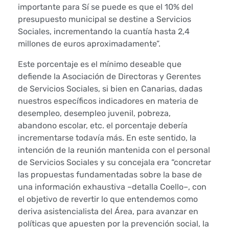
r
importante para Sí se puede es que el 10% del
e
presupuesto municipal se destine a Servicios
Sociales, incrementando la cuantía hasta 2,4
ú
millones de euros aproximadamente”.
n
Este porcentaje es el mínimo deseable que
defiende la Asociación de Directoras y Gerentes
e
de Servicios Sociales, si bien en Canarias, dadas
nuestros específicos indicadores en materia de
c
desempleo, desempleo juvenil, pobreza,
abandono escolar, etc. el porcentaje debería
o
incrementarse todavía más. En este sentido, la
n
intención de la reunión mantenida con el personal
de Servicios Sociales y su concejala era “concretar
e
las propuestas fundamentadas sobre la base de
una información exhaustiva –detalla Coello–, con
l
el objetivo de revertir lo que entendemos como
deriva asistencialista del Área, para avanzar en
p
políticas que apuesten por la prevención social, la