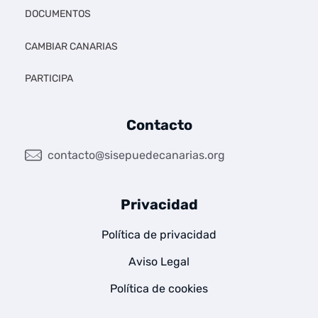
p
DOCUMENTOS
a
CAMBIAR CANARIAS
r
PARTICIPA
a
Contacto
u
n
contacto@sisepuedecanarias.org
á
Privacidad
m
Política de privacidad
b
Aviso Legal
i
Política de cookies
t