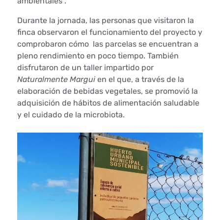
e
ambientales”.
r
Durante la jornada, las personas que visitaron la
finca observaron el funcionamiento del proyecto y
t
comprobaron cómo las parcelas se encuentran a
pleno rendimiento en poco tiempo. También
o
disfrutaron de un taller impartido por
s
Naturalmente Margui
en el que, a través de la
elaboración de bebidas vegetales, se promovió la
c
adquisición de hábitos de alimentación saludable
y el cuidado de la microbiota.
o
m
u
n
i