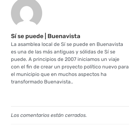
a
u
n
Sí se puede | Buenavista
a
La asamblea local de Sí se puede en Buenavista
es una de las más antiguas y sólidas de Sí se
j
puede. A principios de 2007 iniciamos un viaje
con el fin de crear un proyecto político nuevo para
o
el municipio que en muchos aspectos ha
r
transformado Buenavista..
n
a
Los comentarios están cerrados.
d
a