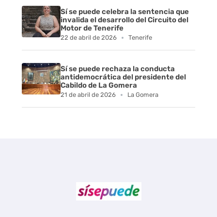
b
Sí se puede celebra la sentencia que
i
invalida el desarrollo del Circuito del
Motor de Tenerife
e
22 de abril de 2026
Tenerife
r
Sí se puede rechaza la conducta
antidemocrática del presidente del
t
Cabildo de La Gomera
21 de abril de 2026
La Gomera
a
s
Sí se puede Canarias
Únete al movimiento ecosocialista