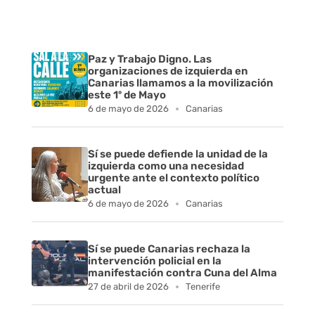
d
e
Paz y Trabajo Digno. Las
organizaciones de izquierda en
p
Canarias llamamos a la movilización
este 1º de Mayo
u
6 de mayo de 2026
Canarias
e
Sí se puede defiende la unidad de la
r
izquierda como una necesidad
urgente ante el contexto político
actual
t
6 de mayo de 2026
Canarias
a
Sí se puede Canarias rechaza la
s
intervención policial en la
manifestación contra Cuna del Alma
a
27 de abril de 2026
Tenerife