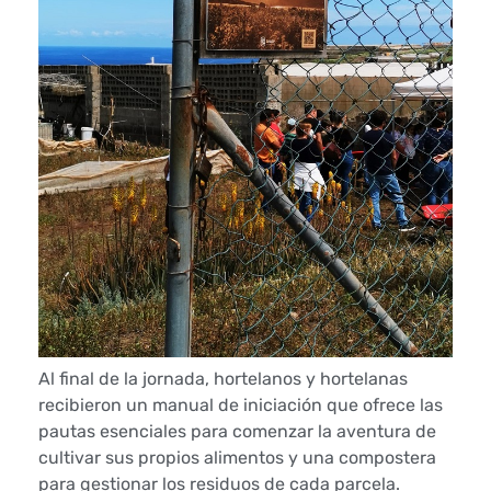
t
a
r
i
o
s
d
e
B
Al final de la jornada, hortelanos y hortelanas
recibieron un manual de iniciación que ofrece las
u
pautas esenciales para comenzar la aventura de
cultivar sus propios alimentos y una compostera
e
para gestionar los residuos de cada parcela.