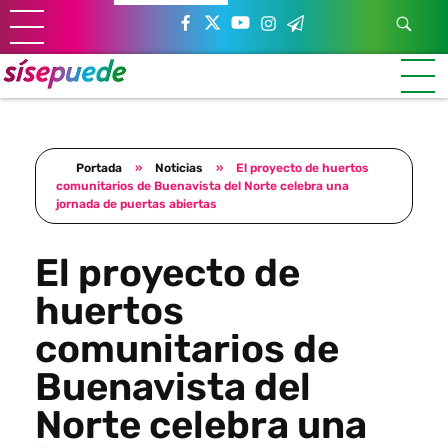
Sí se puede Canarias
Únete al movimiento ecosocialista
Portada
»
Noticias
»
El proyecto de huertos
comunitarios de Buenavista del Norte celebra una
jornada de puertas abiertas
El proyecto de
huertos
comunitarios de
Buenavista del
Norte celebra una