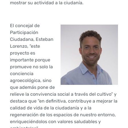
mostrar su actividad a la ciudanía.
o
y
El concejal de
e
Participación
Ciudadana, Esteban
c
Lorenzo, “este
proyecto es
t
importante porque
o
promueve no solo la
conciencia
d
agroecológica, sino
que además pone de
e
relieve la convivencia social a través del cultivo” y
destaca que “en definitiva, contribuye a mejorar la
h
calidad de vida de la ciudadanía y a la
u
regeneración de los espacios de nuestro entorno,
enriqueciéndolos con valores saludables y