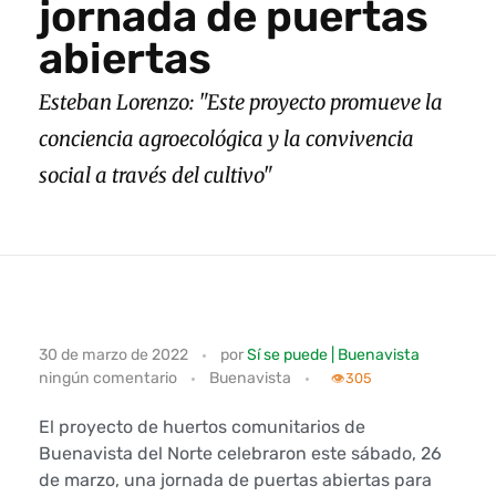
jornada de puertas
abiertas
Esteban Lorenzo: "Este proyecto promueve la
conciencia agroecológica y la convivencia
social a través del cultivo"
E
30 de marzo de 2022
por
Sí se puede | Buenavista
ningún comentario
Buenavista
l
👁️
305
p
El proyecto de huertos comunitarios de
Buenavista del Norte celebraron este sábado, 26
r
de marzo, una jornada de puertas abiertas para