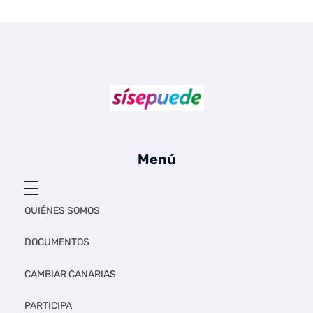
o
Sí se puede Canarias
Únete al movimiento ecosocialista
Menú
QUIÉNES SOMOS
DOCUMENTOS
CAMBIAR CANARIAS
PARTICIPA