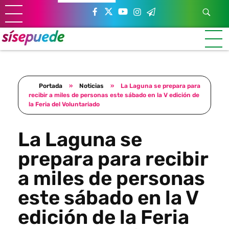
Sí se puede Canarias
Únete al movimiento ecosocialista
Portada
»
Noticias
»
La Laguna se prepara para
recibir a miles de personas este sábado en la V edición de
la Feria del Voluntariado
La Laguna se
prepara para recibir
a miles de personas
este sábado en la V
edición de la Feria