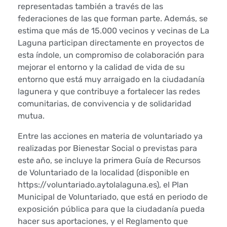
representadas también a través de las
p
federaciones de las que forman parte. Además, se
e
estima que más de 15.000 vecinos y vecinas de La
Laguna participan directamente en proyectos de
r
esta índole, un compromiso de colaboración para
mejorar el entorno y la calidad de vida de su
s
entorno que está muy arraigado en la ciudadanía
lagunera y que contribuye a fortalecer las redes
o
comunitarias, de convivencia y de solidaridad
n
mutua.
a
Entre las acciones en materia de voluntariado ya
realizadas por Bienestar Social o previstas para
s
este año, se incluye la primera Guía de Recursos
de Voluntariado de la localidad (disponible en
e
https://voluntariado.aytolalaguna.es), el Plan
Municipal de Voluntariado, que está en periodo de
s
exposición pública para que la ciudadanía pueda
t
hacer sus aportaciones, y el Reglamento que