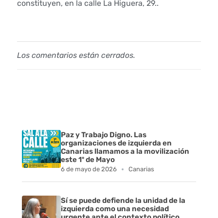
constituyen, en la calle La Higuera, 29..
l
a
F
Los comentarios están cerrados.
e
r
i
a
Paz y Trabajo Digno. Las
organizaciones de izquierda en
d
Canarias llamamos a la movilización
este 1º de Mayo
6 de mayo de 2026
Canarias
e
l
Sí se puede defiende la unidad de la
izquierda como una necesidad
V
urgente ante el contexto político