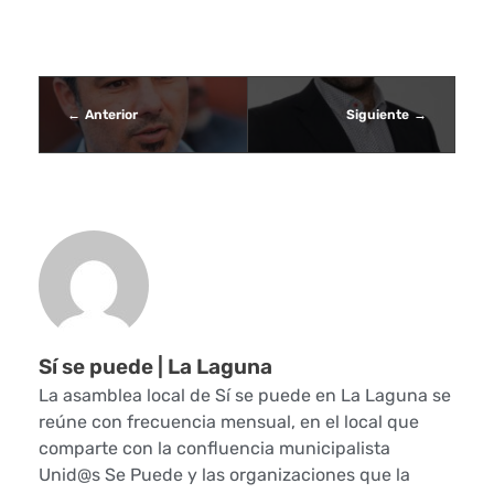
a
V
e
Anterior
Siguiente
d
i
c
i
ó
Sí se puede | La Laguna
n
La asamblea local de Sí se puede en La Laguna se
d
reúne con frecuencia mensual, en el local que
comparte con la confluencia municipalista
e
Unid@s Se Puede y las organizaciones que la