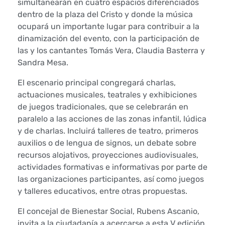
simultanearán en cuatro espacios diferenciados
dentro de la plaza del Cristo y donde la música
r
ocupará un importante lugar para contribuir a la
a
dinamización del evento, con la participación de
las y los cantantes Tomás Vera, Claudia Basterra y
p
Sandra Mesa.
a
El escenario principal congregará charlas,
actuaciones musicales, teatrales y exhibiciones
r
de juegos tradicionales, que se celebrarán en
paralelo a las acciones de las zonas infantil, lúdica
a
y de charlas. Incluirá talleres de teatro, primeros
r
auxilios o de lengua de signos, un debate sobre
recursos alojativos, proyecciones audiovisuales,
e
actividades formativas e informativas por parte de
las organizaciones participantes, así como juegos
c
y talleres educativos, entre otras propuestas.
i
El concejal de Bienestar Social, Rubens Ascanio,
invita a la ciudadanía a acercarse a esta V edición