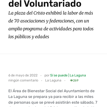
del Voluntariado
La plaza del Cristo exhibirá la labor de más
de 70 asociaciones y federaciones, con un
amplio programa de actividades para todos
los públicos y edades
L
6 de mayo de 2022
por
Sí se puede | La Laguna
ningún comentario
La Laguna
a
👁️
269
L
El Área de Bienestar Social del Ayuntamiento de
La Laguna se prepara ya para recibir a las miles
a
de personas que se prevé asistirán este sábado, 7