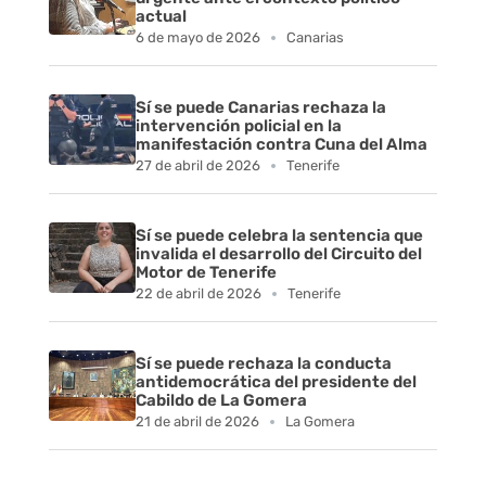
actual
o
6 de mayo de 2026
Canarias
l
Sí se puede Canarias rechaza la
u
intervención policial en la
manifestación contra Cuna del Alma
27 de abril de 2026
Tenerife
n
t
Sí se puede celebra la sentencia que
invalida el desarrollo del Circuito del
a
Motor de Tenerife
22 de abril de 2026
Tenerife
r
i
Sí se puede rechaza la conducta
antidemocrática del presidente del
a
Cabildo de La Gomera
21 de abril de 2026
La Gomera
d