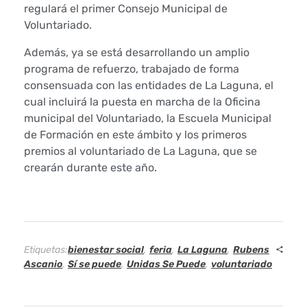
regulará el primer Consejo Municipal de
e
Voluntariado.
s
Además, ya se está desarrollando un amplio
programa de refuerzo, trabajado de forma
á
consensuada con las entidades de La Laguna, el
cual incluirá la puesta en marcha de la Oficina
b
municipal del Voluntariado, la Escuela Municipal
de Formación en este ámbito y los primeros
a
premios al voluntariado de La Laguna, que se
d
crearán durante este año.
o
e
Etiquetas:
bienestar social
,
feria
,
La Laguna
,
Rubens
n
Ascanio
,
Sí se puede
,
Unidas Se Puede
,
voluntariado
l