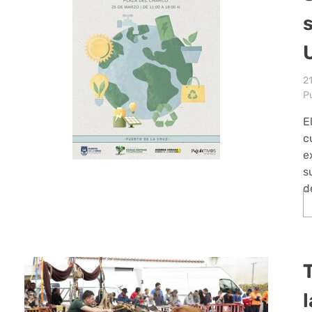
2
Pu
E
c
e
s
d