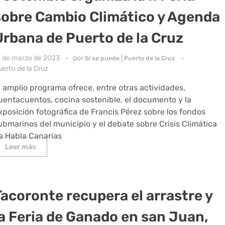
sobre Cambio Climático y Agenda
Urbana de Puerto de la Cruz
1 de marzo de 2023
por
Sí se puede | Puerto de la Cruz
erto de la Cruz
l amplio programa ofrece, entre otras actividades,
uentacuentos, cocina sostenible, el documento y la
xposición fotográfica de Francis Pérez sobre los fondos
ubmarinos del municipio y el debate sobre Crisis Climática
e Habla Canarias
Leer más
Tacoronte recupera el arrastre y
la Feria de Ganado en san Juan,