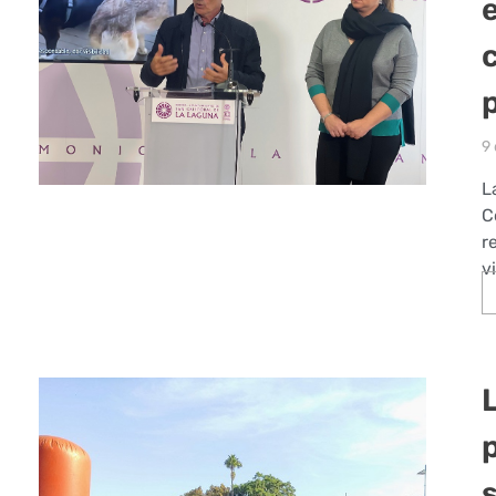
9
L
C
r
v