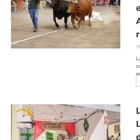
1
L
c
a