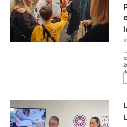
1
L
t
2
d