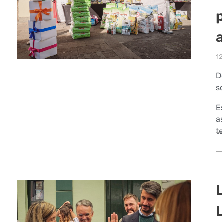
a
1
D
s
E
a
t