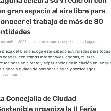
Laguna celebra su VI edición con
n gran espacio al aire libre para
conocer el trabajo de más de 80
entidades
 de abril de 2023
por
La Laguna
Sí se puede | La Laguna
a plaza del Cristo acoge este sábado actividades para todas
as edades, con stands informativos, charlas, talleres,
ctuaciones en directo y experiencias de iniciación en lengu
e signos o guiado de personas ciegas y sordociegas
Leer más
La Concejalía de Ciudad
ostenible organiza la II Feria