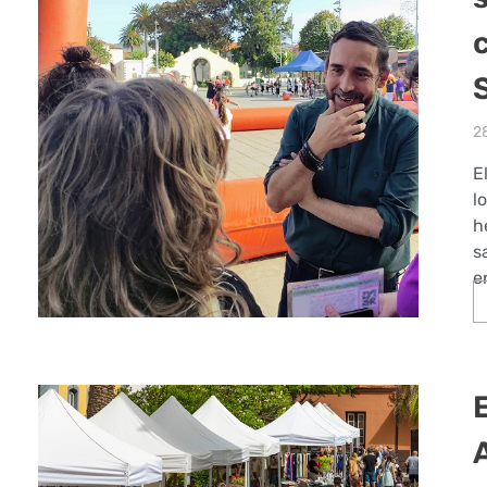
c
2
E
l
h
s
e
E