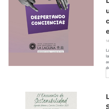
u
14
L
l
a
d
S