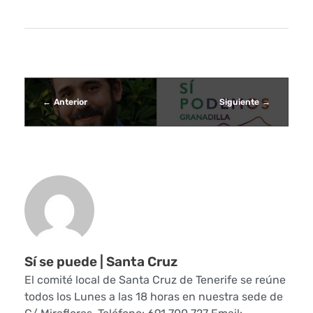
t
e
s
s
Anterior
Siguiente
i
n
d
i
c
Sí se puede | Santa Cruz
a
El comité local de Santa Cruz de Tenerife se reúne
todos los Lunes a las 18 horas en nuestra sede de
l