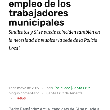
empleo de los
trabajadores
municipales
Sindicatos y Sí se puede coinciden también en
la necesidad de reubicar la sede de la Policía
Local
A
17 de mayo de 2019
por
Sí se puede | Santa Cruz
ningún comentario
Santa Cruz de Tenerife
r
👁️
863
c
Pedro Fernández Arcila, candidato de Sí se puede a