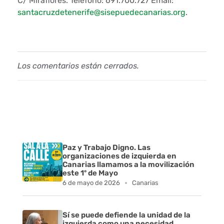
C/ Miraflores. Teléfono: 691.700.727 Email:
santacruzdetenerife@sisepuedecanarias.org
.
e
s
a
Los comentarios están cerrados.
l
a
e
s
Paz y Trabajo Digno. Las
organizaciones de izquierda en
t
Canarias llamamos a la movilización
este 1º de Mayo
a
6 de mayo de 2026
Canarias
b
Sí se puede defiende la unidad de la
izquierda como una necesidad