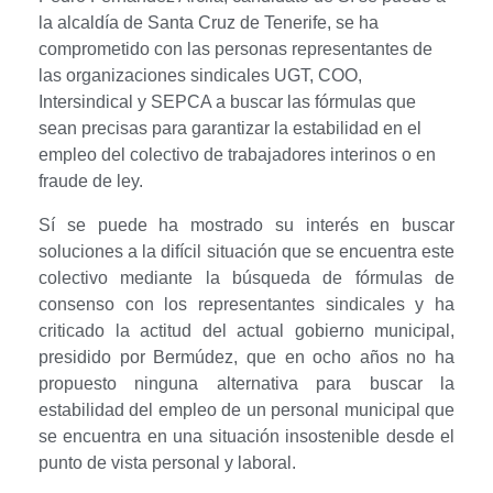
i
la alcaldía de Santa Cruz de Tenerife, se ha
comprometido con las personas representantes de
l
las organizaciones sindicales UGT, COO,
Intersindical y SEPCA a buscar las fórmulas que
a
sean precisas para garantizar la estabilidad en el
empleo del colectivo de trabajadores interinos o en
s
fraude de ley.
e
Sí se puede ha mostrado su interés en buscar
c
soluciones a la difícil situación que se encuentra este
colectivo mediante la búsqueda de fórmulas de
o
consenso con los representantes sindicales y ha
criticado la actitud del actual gobierno municipal,
m
presidido por Bermúdez, que en ocho años no ha
propuesto ninguna alternativa para buscar la
p
estabilidad del empleo de un personal municipal que
r
se encuentra en una situación insostenible desde el
punto de vista personal y laboral.
o