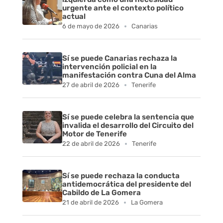
i
urgente ante el contexto político
actual
l
6 de mayo de 2026
Canarias
i
Sí se puede Canarias rechaza la
d
intervención policial en la
manifestación contra Cuna del Alma
a
27 de abril de 2026
Tenerife
d
Sí se puede celebra la sentencia que
invalida el desarrollo del Circuito del
d
Motor de Tenerife
22 de abril de 2026
Tenerife
e
l
Sí se puede rechaza la conducta
antidemocrática del presidente del
e
Cabildo de La Gomera
21 de abril de 2026
La Gomera
m