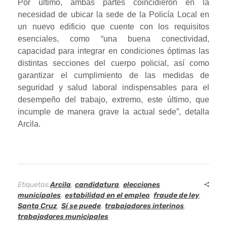
r
Por último, ambas partes coincidieron en la
necesidad de ubicar la sede de la Policía Local en
e
un nuevo edificio que cuente con los requisitos
esenciales, como “una buena conectividad,
p
capacidad para integrar en condiciones óptimas las
distintas secciones del cuerpo policial, así como
r
garantizar el cumplimiento de las medidas de
e
seguridad y salud laboral indispensables para el
desempeño del trabajo, extremo, este último, que
s
incumple de manera grave la actual sede”, detalla
Arcila.
e
n
t
Etiquetas:
Arcila
,
candidatura
,
elecciones
a
municipales
,
estabilidad en el empleo
,
fraude de ley
,
Santa Cruz
,
Sí se puede
,
trabajadores interinos
,
n
trabajadores municipales