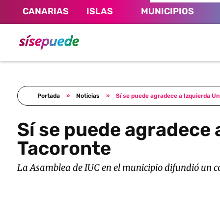
CANARIAS
ISLAS
MUNICIPIOS
Sí se puede Canarias
Únete al movimiento ecosocialista
Portada
»
Noticias
»
Sí se puede agradece a Izquierda Un
Sí se puede agradece 
Tacoronte
La Asamblea de IUC en el municipio difundió un co