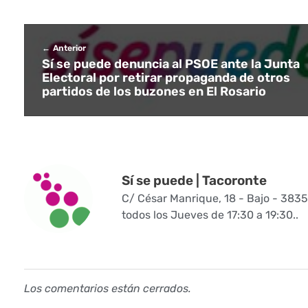
u
i
Anterior
Sí se puede denuncia al PSOE ante la Junta
e
Electoral por retirar propaganda de otros
partidos de los buzones en El Rosario
r
d
a
Sí se puede | Tacoronte
U
C/ César Manrique, 18 - Bajo - 3835
todos los Jueves de 17:30 a 19:30..
n
i
d
Los comentarios están cerrados.