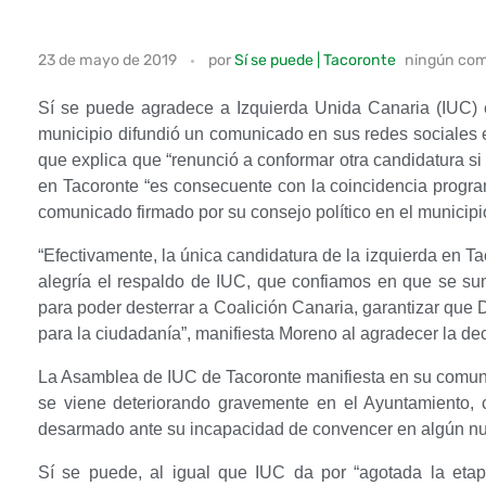
S
23 de mayo de 2019
por
Sí se puede | Tacoronte
ningún com
í
Sí se puede agradece a Izquierda Unida Canaria (IUC) 
s
municipio difundió un comunicado en sus redes sociales 
que explica que “renunció a conformar otra candidatura si 
e
en Tacoronte “es consecuente con la coincidencia program
comunicado firmado por su consejo político en el municipi
p
“Efectivamente, la única candidatura de la izquierda en T
u
alegría el respaldo de IUC, que confiamos en que se sume
para poder desterrar a Coalición Canaria, garantizar que 
e
para la ciudadanía”, manifiesta Moreno al agradecer la de
d
La Asamblea de IUC de Tacoronte manifiesta en su comunic
e
se viene deteriorando gravemente en el Ayuntamiento, 
desarmado ante su incapacidad de convencer en algún nue
a
Sí se puede, al igual que IUC da por “agotada la etap