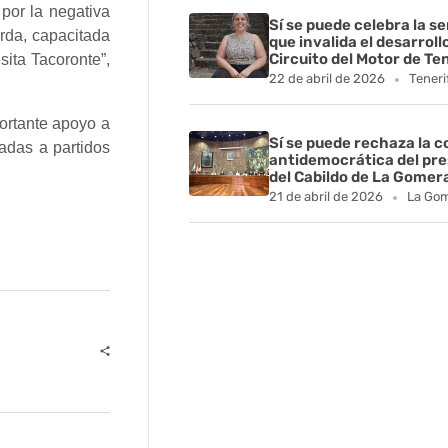
por la negativa
Sí se puede celebra la s
rda, capacitada
que invalida el desarroll
Circuito del Motor de Te
sita Tacoronte”,
22 de abril de 2026
Teneri
portante apoyo a
Sí se puede rechaza la 
adas a partidos
antidemocrática del pr
del Cabildo de La Gomer
21 de abril de 2026
La Go