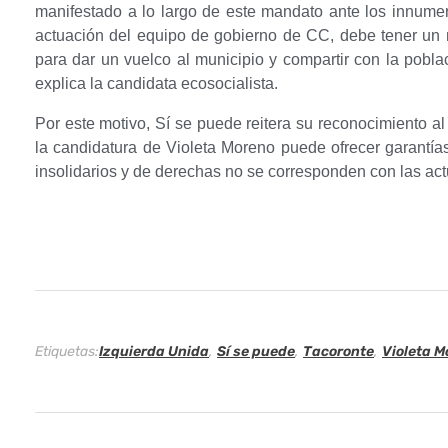
g
manifestado a lo largo de este mandato ante los innumer
actuación del equipo de gobierno de CC, debe tener un r
r
para dar un vuelco al municipio y compartir con la pobla
explica la candidata ecosocialista.
a
Por este motivo, Sí se puede reitera su reconocimiento a
d
la candidatura de Violeta Moreno puede ofrecer garantía
insolidarios y de derechas no se corresponden con las ac
e
c
e
a
I
Etiquetas:
Izquierda Unida
,
Sí se puede
,
Tacoronte
,
Violeta M
z
q