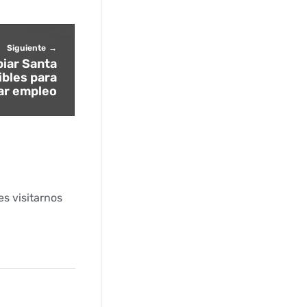
Siguiente
biar Santa
ibles para
ar empleo
s visitarnos