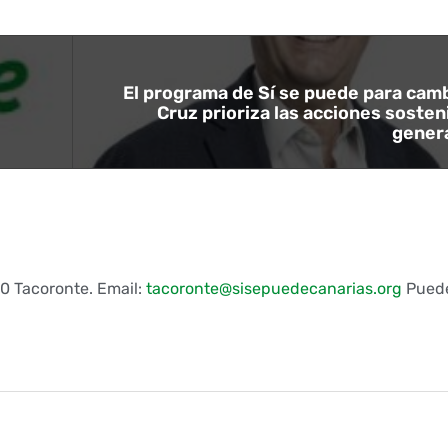
El programa de Sí se puede para cam
Cruz prioriza las acciones sosten
gener
0 Tacoronte. Email:
tacoronte@sisepuedecanarias.org
Puede