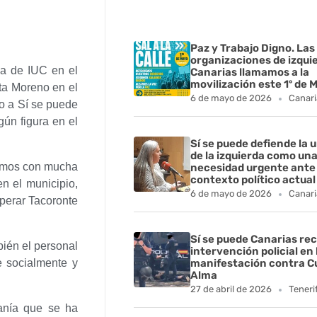
Paz y Trabajo Digno. Las
organizaciones de izqui
ea de IUC en el
Canarias llamamos a la
movilización este 1º de 
ta Moreno en el
6 de mayo de 2026
Canari
yo a Sí se puede
gún figura en el
Sí se puede defiende la 
de la izquierda como un
ibimos con mucha
necesidad urgente ante 
contexto político actual
n el municipio,
6 de mayo de 2026
Canari
uperar Tacoronte
Sí se puede Canarias rec
ién el personal
intervención policial en 
e socialmente y
manifestación contra C
Alma
27 de abril de 2026
Teneri
danía que se ha