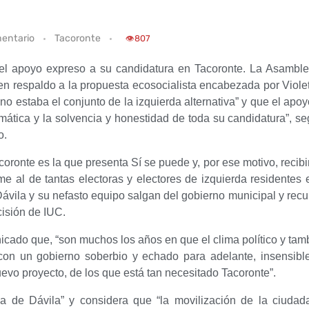
entario
Tacoronte
👁️
807
el apoyo expreso a su candidatura en Tacoronte. La Asambl
en respaldo a la propuesta ecosocialista encabezada por Viole
no estaba el conjunto de la izquierda alternativa” y que el apo
ática y la solvencia y honestidad de toda su candidatura”, se
o.
acoronte es la que presenta Sí se puede y, por ese motivo, rec
 al de tantas electoras y electores de izquierda residentes e
Dávila y su nefasto equipo salgan del gobierno municipal y rec
cisión de IUC.
ado que, “son muchos los años en que el clima político y tamb
con un gobierno soberbio y echado para adelante, insensibl
vo proyecto, de los que está tan necesitado Tacoronte”.
a de Dávila” y considera que “la movilización de la ciuda