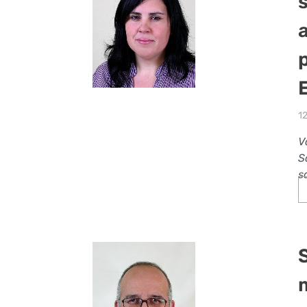
1
V
S
s