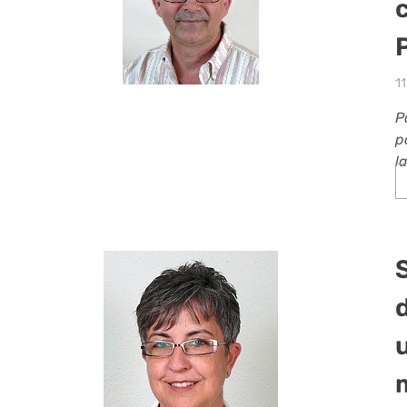
1
P
p
l