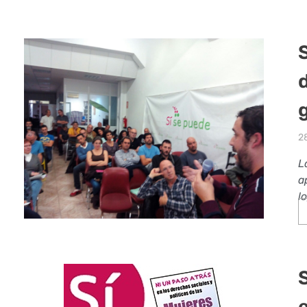
2
L
a
l