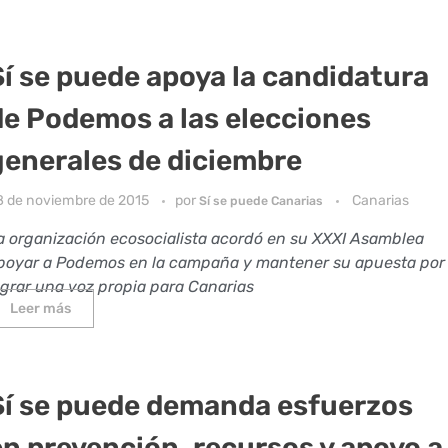
Sí se puede apoya la candidatura
de Podemos a las elecciones
generales de diciembre
8 de noviembre de 2015
por
Canarias
Sí se puede Canarias
a organización ecosocialista acordó en su XXXI Asamblea
poyar a Podemos en la campaña y
mantener su apuesta por
ograr una voz propia para Canarias
Leer más
Sí se puede demanda esfuerzos
en prevención, recursos y apoyo a