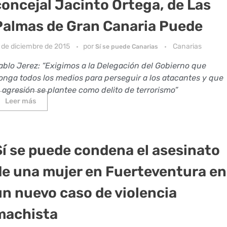
concejal Jacinto Ortega, de Las
Palmas de Gran Canaria Puede
1 de diciembre de 2015
por
Canarias
Sí se puede Canarias
ablo Jerez: “Exigimos a la Delegación del Gobierno que
onga todos los medios para perseguir a los atacantes y que
a agresión se plantee como delito de terrorismo”
Leer más
Sí se puede condena el asesinato
de una mujer en Fuerteventura en
un nuevo caso de violencia
machista