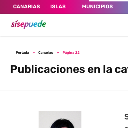
CANARIAS
ISLAS
MUNICIPIOS
Sí se puede Canarias
Únete al movimiento ecosocialista
Portada
»
Canarias
»
Página 22
Publicaciones en la ca