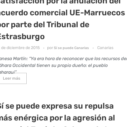
satisfacción por la anulación del
acuerdo comercial UE-Marruecos
por parte del Tribunal de
Estrasburgo
2 de diciembre de 2015
por
Canarias
Sí se puede Canarias
anesa Martín: “Ya era hora de reconocer que los recursos de
áhara Occidental tienen su propio dueño: el pueblo
aharaui”
Leer más
Sí se puede expresa su repulsa
más enérgica por la agresión al