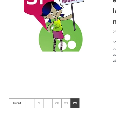
l
2
La
ac
es
vi
First
1
...
20
21
22