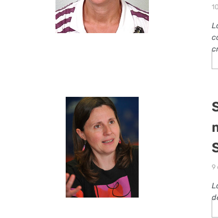
1
L
c
c
9
L
d