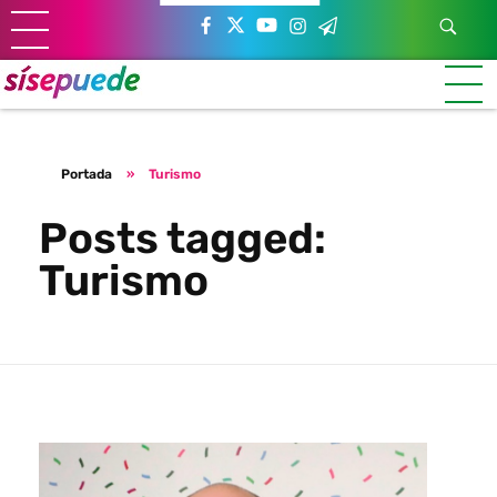
Sí se puede Canarias
Únete al movimiento ecosocialista
Portada
»
Turismo
Posts tagged:
Turismo