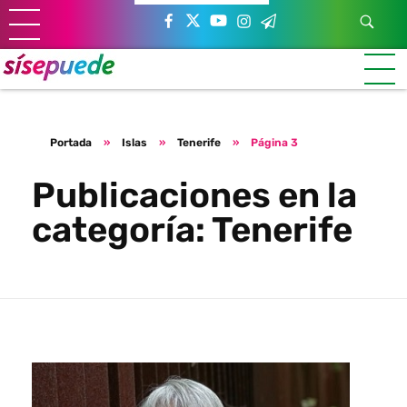
Sí se puede Canarias
Únete al movimiento ecosocialista
Portada
»
Islas
»
Tenerife
»
Página 3
Publicaciones en la
categoría: Tenerife