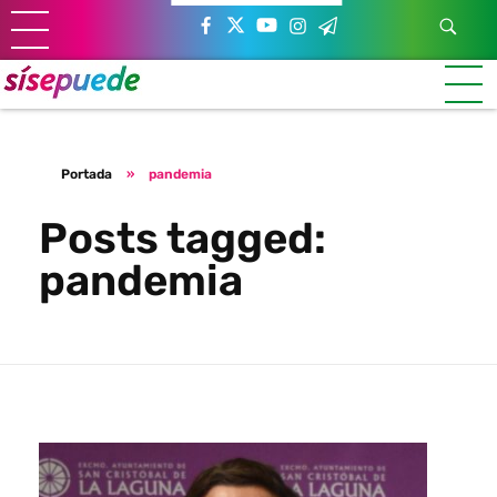
Sí se puede Canarias
Únete al movimiento ecosocialista
Portada
»
pandemia
Posts tagged:
pandemia